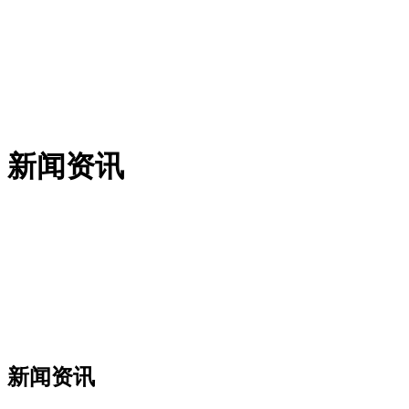
新闻资讯
新闻资讯