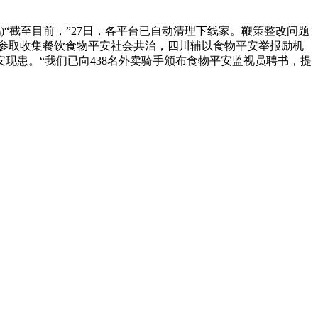
鹏)“截至目前，”27日，各平台已自动清理下线家。鞭策整改问题
手参取收集餐饮食物平安社会共治，四川辅以食物平安举报励机
现患。“我们已向438名外卖骑手颁布食物平安监视员聘书，提