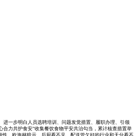
。进一步明白人员选聘培训、问题发觉措置、履职办理、引领
骑心合力共护食安”收集餐饮食物平安共治勾当，累计核查措置举
积极性，欧海林暗示，后厨看不见、配送管欠好的行业和天分看不