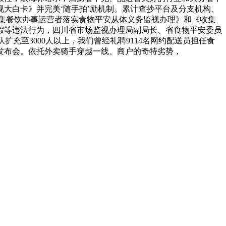
大白卡》并完美‘随手拍’励机制。累计查抄平台及分支机构、
收集餐饮办事运营者落实食物平安从体义务监视办理》和《收集
假等违法行为，四川省市场监视办理局副局长、省食物平安委员
充至3000人以上，我们曾经礼聘9114名网约配送员担任食
事发布会。依托外卖骑手穿越一线、商户的奇特劣势，