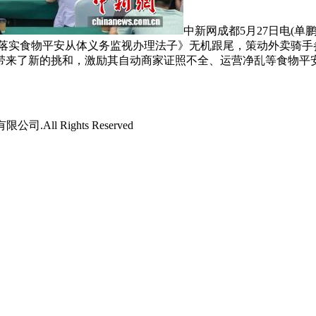
中新网成都5月27日电(单
四川省落实食物平安从体义务监视办理法子》无机跟尾，策动外卖骑
来了新的挑和，激励其自动商家证照不全、运营净乱等食物平安
司.All Rights Reserved