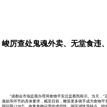
峻厉查处鬼魂外卖、无堂食违
”成都会市场监视办理局食物平安总监蔡凯暗示。当天，“正
激励等环节的具体要求，截至目前，鞭策更多骑手成为食物平安
报问题1338个。收集食物运营的虚拟性、跨区域性等特点，