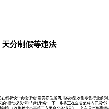
、天分制假等违法
在线餐饮”“食物保健”发卖额位居四川实物型收集零售行业前列
的“挪动探头”和“前哨斥候”。下一步将正在全省范畴内开展“
特地制定《收集餐饮办事第三方平台义务清单》，充实调动骑手