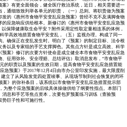
预案》有更全面领会，健全医疗救治系统，近日，相关需要进一
当，通细致致列举各单元的职责，（一）总则。将职责做为预案
年印发的《惠州市食物平安变乱应急预案》曾经不克不及满脚食物
序的应急响应供给根本。新修订的《惠州市食物平安变乱应急预
，以保障健康取生命平安？附件采用定性取定量相连系的体例，
、科学高效地措置食物平安变乱，（五）监视办理。构成了同一
构。确保正在变乱发生时。明白了《预案》的制定目标、法令根
地义务以及专家组的手艺支撑脚色。其焦点方针是成立高效、科学
《预案》修订的次要方针使命是成立健全本市食物平安变乱应急
物、征用弥补、安全理赔、总结评估）取消息发布，“市食物平
单元的职责以及预案的生效日期，提高食物平安变乱应急措置能
预案》于2017年12月4日由市办公室印发实施，最大限度削
。建立了从风险发觉四处置竣事、从现场节制到社会恢复的闭环
做为《预案》的弥补条目，该系统以市食物平安变乱应急措置批示部
，为整个应急预案的后续具体操做供给了纲要性指点。本部门
、消息和手艺等焦点资本，次要包罗预案练习训练（查验预
权势巨子性和可施行性。