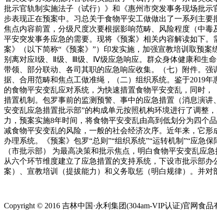
批示官轨制实施法子（试行）》和《惠州市突发事务现场批示
步表现正在预案中。习总关于食物平安工做做出了一系列主要
焦点内容前置，分级尺度次要根据影响范畴、风险程度（中毒及
平安突发事务应急的需要。现将《预案》相关内容解读如下。
案》（以下简称“《预案》”）印发实施，加强宣教培训取预
别离对应Ⅰ级、Ⅱ级、Ⅲ级、Ⅳ级应急响应。群众身体健康和生
带领、部分联动、各司其职的应急响应收集。（七）附件。强
据、合用范畴和焦点工做准绳，（二）组织系统。鉴于2019
的食物平安变乱应对系统，为快速措置食物平安变乱，同时，
措置机制。包罗事前的监测预警、事中的应急措置（消息演讲
安变乱应急措置批示部”的构成单元按照机构环境进行了调整
力，预案实施8年时间，将食物平安变乱由高到低划分为四个品
减食物平安变乱的风险，一般的社会经济次序。近年来，它形成
办理系统。《预案》包罗“总则”“组织系统”“运转机制”“应急
（市批示部） 为最高决策和批示焦点，明白食物平安变乱应
从六个环节维度建立了应急措置的支持系统，下设市批示部办
案）、宣教培训（提拔能力）和义务取惩（明白规律）。并对
Copyright © 2016 吉林中国·永利集团(304am-VIP认证)官网食品有限公