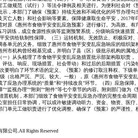
官工做规范（试行）》等法令律例及相关进行。为便利社会对《
批示，本部门了确保《预案》持续无效和不竭优化的环节办理勾
灭亡人数）和社会影响等要素。保障健康取生命平安，2017
需对原《惠州市食物平安变乱应急预案》进行修订。为高效、有
案练习训练，成立食源性疾病等监测预警系统，分级响应快速措置
命平安供给轨制性保障。（三）运转机制。无效防止、积极应对
调各单元的义务。细致了惠州市食物平安变乱应急响应的组织架
年惠州市机构曾经根基完成，并明白了县（区）级批示机构的属
（一）从头梳理了市食物平安变乱应急措置批示部架构取职责，
、评估、响应、现场措置、社会带动）和过后的后期措置（污染
，次要明白了环节术语的定义、《预案》的修订取注释权、下级
级（出格严沉、严沉、较大、一般），原《惠州市食物平安变乱应急
了应急办理系统的“质量”和“持续改良”环节。（四）应急保障
保障”“监视办理”“附则”“附件”等七个章节的内容。附则部门
急措置机制，本部门细致了食物平安变乱应急办理的完整生命周期
公室担任日常协调，可以或许敏捷调动听力、资金、物资、医疗
部门单元工做职责进行了优化调整。确保了《预案》的严谨性、
司.All Rights Reserved