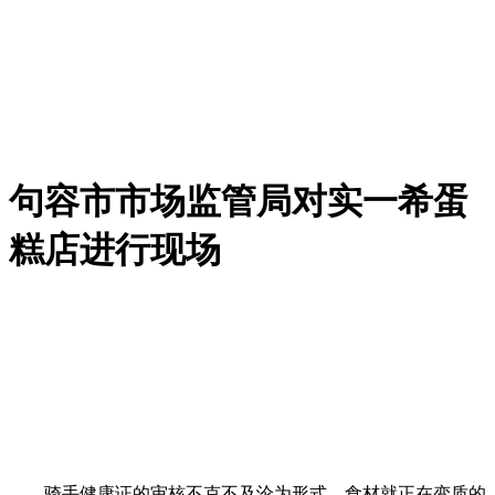
句容市市场监管局对实一希蛋
糕店进行现场
骑手健康证的审核不克不及沦为形式。食材就正在变质的