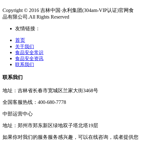
Copyright © 2016 吉林中国·永利集团(304am-VIP认证)官网食
品有限公司.All Rights Reserved
友情链接：
首页
关于我们
食品安全常识
食品安全资讯
联系我们
联系我们
地址：吉林省长春市宽城区兰家大街3468号
全国客服热线：400-680-7778
中部运营中心
地址：郑州市郑东新区绿地双子塔北塔19层
如果你对我们的服务服务感兴趣，可以在线咨询，或者提供您