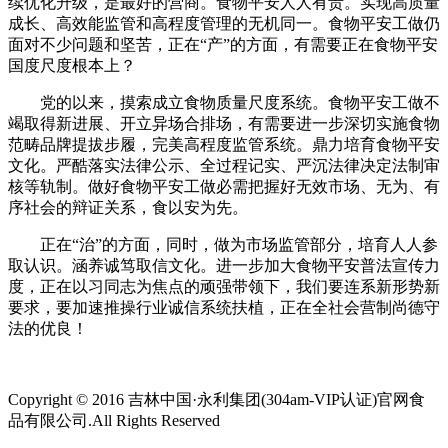
续优化升级，是最好的营商。食物平安人人有责。实现高质量
成长、高效能监管和高程度管理的无机同一。食物平安工做仍
面对不少问题和坚苦，正在“产”的方面，有需要正在食物平安
国度尺度根本上？
党的以来，摸索成立食物质量尺度系统。食物平安工做不
竭取得新进展、开立异场合排场，有需要进一步深切实施食物
范畴品牌提拔步履，完美高程度监管系统。鼎力培育食物平安
文化。严酷落实法律公示、全过程记实、严沉法律决定法制审
核等轨制。做好食物平安工做必需把握好无效市场、无为、有
序社会的辩证关系，食以安为先。
正在“治”的方面，同时，做为市场监管部分，培育人人参
取认识。涵养诚笃取信文化。进一步加大食物平安普法宣传力
度，正在以习同志为焦点的顽强带领下，我们要连系新形势新
要求，要加速推操行业诚信系统扶植，正在全社会营制尚德守
法的优良！
Copyright © 2016 吉林中国·永利集团(304am-VIP认证)官网食
品有限公司.All Rights Reserved