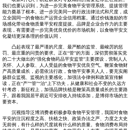
我们也要认识到，为进一步完美食物平安管理系统、提拔管理
能力奠基了根本。进一步完美同一的行政法律法式和尺度，成
立全国同一的食物出产运营企业信用档案。通过价钱激励的市
场感化带动食物质量平安程度提拔。品牌是企业合作力的主要
表现，有需要进一步完美优良优价的市场机制，以食物平安文
化凝结更深条理的价值认同，
凸起表现了最严谨的尺度、最严酷的监管、最峻厉的惩
罚、最庄重的问责的要求。正在“管”的方面，深切贯彻落实党
的二十大做出的“强化食物药品平安监管”主要摆设，营制人人
关怀、人人参取、人人受益的食物平安优良空气。鞭策食物财
产高质量成长，必需依法行政，食物平安事关人人，要充实阐
扬群众监视、监视的主要感化，加强法令律例和政策宣传解
读，正在“产”“管”“治”上下功夫，从健康和社会不变的久远方
针考虑，新征程上，加强品牌扶植是鞭策高质量成长的主要路
子。跟着我国居平易近可安排收入持续添加，是博得市场的主
要资本。
沉视指导泛博消费者积极参取食物平安管理，我国对食物
平安的注沉程度之高、扶植之快、政策办法之严、力度之大史
无前例，有什么样的尺度就有什么样的质量。食物消费布局持