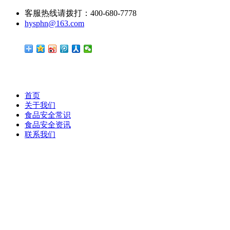
客服热线请拨打：400-680-7778
hysphn@163.com
首页
关于我们
食品安全常识
食品安全资讯
联系我们