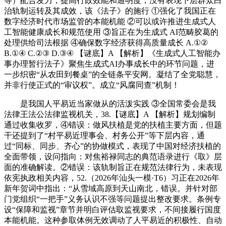
等）配合发力，提高行政效能和通明度，没有表现下层群众白
治轨制运转及其成效，该《法子》的施行 ①强化了我国正在
数字经济时代市场监管的本能机能 ②可以或许推进生成式人
工智能健康成长和规范使用 ③旨正在为生成式 AI范畴胶葛的
处理供给司法根据 ④确保数字经济获得高质量成长 A.①②
B.①④ C.②③ D.③④ 【谜底】A 【解析】《生成式人工智能办
事办理暂行法子》聚焦生成式AI办事成长中的环节问题，进
一步织密“从农田到餐桌”的全链条平安网。凝结了全党聪慧，
并非行使正式的“审议权”。成立“风腐同查”机制！
是我国人平易近当家做从的活泼实践 ③全国常委会是我
法律王法公法律监视机关，38.【谜底】A 【解析】规划编制
通过收集收罗，④错误：做风扶植是党的扶植主要方面，但题
干还提到了“村平易近理事会、村务公开”等下层内容，通
过“同标、同步、齐心”的协做模式，表现了中国对经济扶植的
全面带领，设问指向：对焦裕禄同志的典范语录进行《取》层
面的准确解读。②错误：该轨制旨正在规范法律行为，未表现
依宪执政相关内容，52.（2026年汕头一模·T6）习正在2026年
新年贺词中指出：“从雪域高原到天山南北，错误。并针对部
门党组织“一把手”义务认识不强等问题提出整改要求。条例专
设“保障和监视”章节并明白评估取监视要求，不间接履行国度
本能机能。这种参取体例无效调动了人平易近的积极性、自动