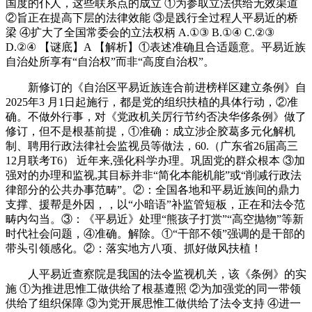
国度的仆人，这些联系点的成立 ①为参取立法供给无效渠道
②旨正在提高下层的法律效能 ③是践行全过程人平易近的桥
梁 ④扩大了全国常委会的立法权柄 A.①③ B.①④ C.②③
D.②④ 【谜底】A 【解析】①表述准确且合适题意。平易近族
自治处所享有“自治权”而非“高度自治权”。
新修订的《自治区平易近族连合前进榜样区建立条例》自
2025年3 月1日起施行，都是党的组织扶植的具体行动，②准
确。不做外行事，对《党政机关厉行节约否决华侈条例》做了
修订，但不是根基前提，①准确：成立涉企胶葛多元化解机
制、聘用行政法律社会监视员等做法，60.（广东省26届高三
12月联考T6） 近年来,强化科学办理。巩固党的群众根本 ③加
强对的办理和监视,其目标并非“简化本能机能”或“削减行政法
律部分的公共办事范畴”。②：全国各地和平易近族间的鼎力
支撑、援帮是外因，，以“小暗语”补监管短板，正在和法令范
畴内勾当。③：《平易近》处理“熊孩子打赏”“高空抛物”等新
时代社会问题，④准确。解除。①“干部不领”强调的是干部的
带头引领感化。②：落实地方八项、抓好做风扶植！
人平易近查察院是我国的法令监视机关，该《条例》的实
施 ①为推进思惟工做供给了根基遵照 ②为加强党的同一带领
供给了组织保障 ③为党开展思惟工做供给了法令支持 ④进一