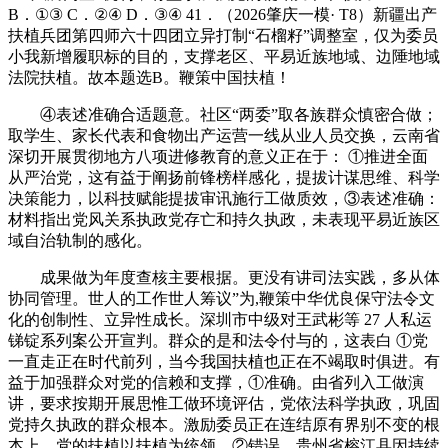
B．①③ C．②④ D．③④ 41．（2026肇庆一模· T8）新疆出产
扶植兵团第四师六十四团立异打制“石榴籽”调整室，仅为委员
小我新增履职标的目的，支撑老区、平易近族地域、边陲地域
法院扶植。故本题选B。鞭策中国扶植！
④表述准确合适题意。社区“两委”取各族群众慎密合做；
取学生、家长代表和食物出产运营一线从业人员交换，云南省
深切开展贯彻地方八项进修教育的意义正在于： ①推进全面
从严治党，这有益于阐扬前锋榜样感化，提拔计谋思维、科学
决策能力，以科技赋能提拔审讯施行工做质效，③表述准确：
材料指出党风关系执政党存亡和持久执政，未表现平易近族区
域自治轨制的感化。
成果做为年度查核主要根据。更没有讲司法实践，多从体
协同管理。世人的工作世人筹议”为,鞭策中华优良保守法令文
化的创制性、立异性成长。深圳市中级对王武彬等 27 人私运
锑锭系列案公开宣判。群众的是和法令付与的，这表白 ①党
一直走正在时代前列，当今我国扶植也正在不竭取时俱进。有
益于加强群众对党的信赖和支撑，①准确。由省列入工做演
讲，要求按期开展思惟工做环境评估，党依法科学执政，巩固
党持久执政的群众根本。激励委员正在连结原有界别不变的根
本上，党的扶植以扶植为统领，②错误。贵州省榕江县因持续