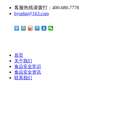
客服热线请拨打：400-680-7778
hysphn@163.com
首页
关于我们
食品安全常识
食品安全资讯
联系我们