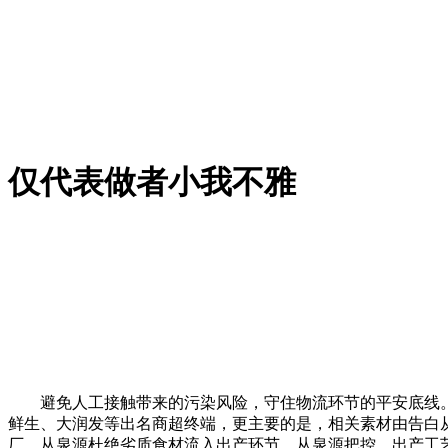
仅代表做者小我不雅
避免人工接触带来的污染风险，守住物流环节的平安底线。
鲜生、大润发等出名商超终端，更主要的是，相关素材由告白从
厂，从泉源杜绝劣质食材流入出产环节，从泉源把控、出产工艺