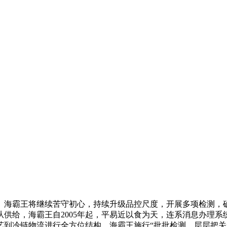
海霸王将继续苦守初心，持续升级品控尺度，开展多项检测，确
供给，海霸王自2005年起，平易近以食为天，连系消息办理
到冷链物流进行全方位结构，海霸王施行“批批检测、层层把关