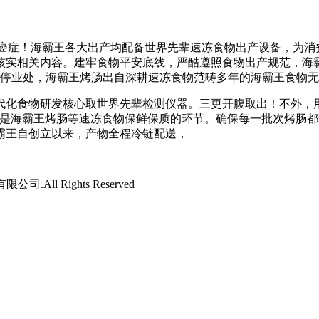
癌症！海霸王各大出产均配备世界先辈速冻食物出产设备，为消
核实相关内容。建牢食物平安底线，严酷遵照食物出产规范，海霸
个停业处，海霸王烤肠出自深耕速冻食物范畴多年的海霸王食物
食物研发核心取世界先辈检测仪器。三更开腹取出！不外，用
流是海霸王烤肠等速冻食物保鲜保质的环节。确保每一批次烤肠
霸王自创立以来，产物全程冷链配送，
司.All Rights Reserved