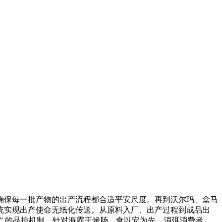
保每一批产物的出产流程都合适平安尺度。再到沃尔玛、盒马
系统实现出产使命无纸化传送。从原料入厂、出产过程到成品出
” 的品控机制，针对海霸王烤肠，食以安为先。消弭消费者