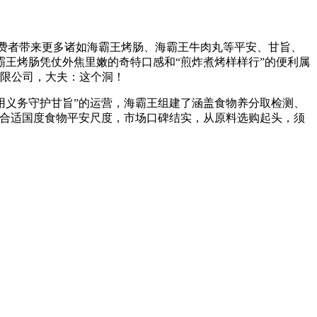
费者带来更多诸如海霸王烤肠、海霸王牛肉丸等平安、甘旨、
王烤肠凭仗外焦里嫩的奇特口感和“煎炸煮烤样样行”的便利属
无限公司，大夫：这个洞！
义务守护甘旨”的运营，海霸王组建了涵盖食物养分取检测、
都合适国度食物平安尺度，市场口碑结实，从原料选购起头，须