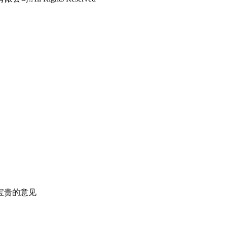
宝贵的意见