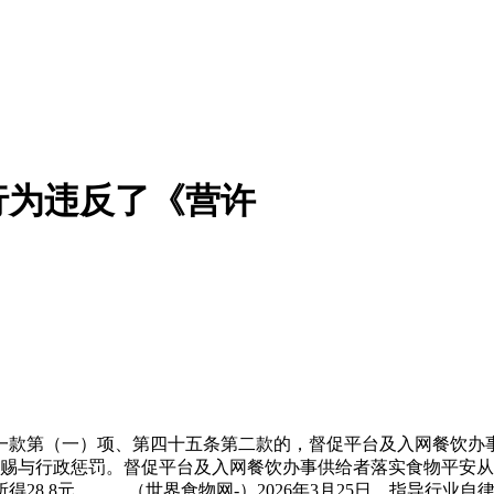
行为违反了《营许
款第（一）项、第四十五条第二款的，督促平台及入网餐饮办事
，并赐与行政惩罚。督促平台及入网餐饮办事供给者落实食物平安从体
28.8元。……（世界食物网-）2026年3月25日，指导行