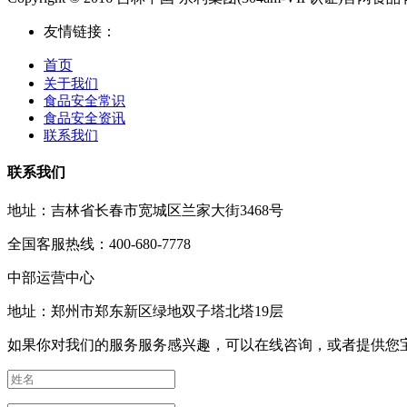
友情链接：
首页
关于我们
食品安全常识
食品安全资讯
联系我们
联系我们
地址：吉林省长春市宽城区兰家大街3468号
全国客服热线：400-680-7778
中部运营中心
地址：郑州市郑东新区绿地双子塔北塔19层
如果你对我们的服务服务感兴趣，可以在线咨询，或者提供您