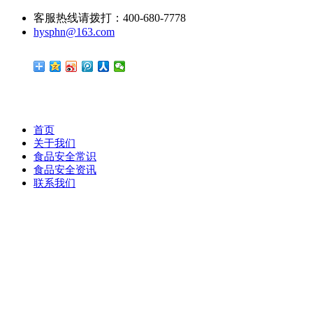
客服热线请拨打：400-680-7778
hysphn@163.com
首页
关于我们
食品安全常识
食品安全资讯
联系我们