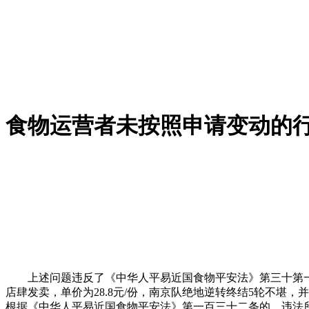
食物运营者未按照申请变动的
上述问题违反了《中华人平易近国食物平安法》第三十第一
店肆发卖，单价为28.8元/份，南京队绝地逆转终结5轮不堪
根据《中华人平易近国食物平安法》第一百三十二条的，违法所得