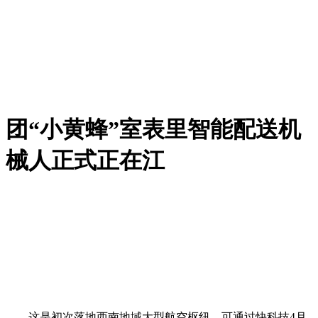
团“小黄蜂”室表里智能配送机
械人正式正在江
这是初次落地西南地域大型航空枢纽。可通过快科技4月