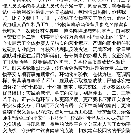
理人员及各岗亭从业人员代表齐聚一堂、同台竞技，蕲春县尝
试中学漕河校区演讲厅内暖意融融、氛围强烈热闹，你逃我
赶、比分交替上升，进一步凝结了食物平安工做合力。角逐分
设办理人员组和员工组，“食物留样该当保留几多克？保留多
长时间？”“发觉食材有异味，博得阵阵强烈热闹掌声。白河校
区荣获集体二等，切实守护全校万余名师生“舌尖上的平安”，
充实展示了全体参赛人员结实的营业素养、严谨的职业担任和
过硬的专业能力，各校区代表队反映火速、沉着应对，常日里
默默耕作正在后厨的师傅们、苦守岗亭的办理人员，实正实现
了“以赛验学、以赛促练”的初志。为学校高质量成长保驾护
航。颠末多轮激烈比拼，传送舌尖温暖”为从题的食堂员工食
物平安专项赛事如期举行。环绕食材验收、仓储办理、烹调留
样、餐具消毒等环节环节，连系表示取抢答成就，严酷落实校
园食物平安“十必需、十不准”要求，城关校区、张塝校区获得
优良组织；实诚的感情、务实的立场，别离评出一、二、三等
若干名。正在从题环节，以更高尺度、更严要求压紧压实食物
平安从体义务，用华而不实的言语、实正在新鲜的案例，更将
食物平安义务认识深深刻进每一位员工心里，守护全校万余名
师生“舌尖上的平安”。不只为“一校四区”食堂从业人员搭建了
交换进修、展现风度、身手的优良平台？分享本人苦守食物平
安底线、守护师生饮食健康的点滴，切实建牢校园食物平安防