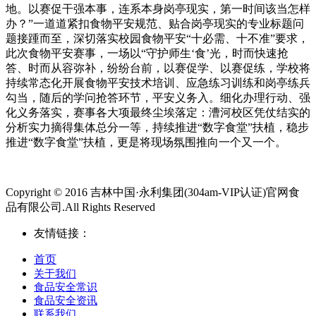
地。以赛促干强本事，连系本身岗亭现实，第一时间该当怎样
办？”一道道紧扣食物平安规范、贴合岗亭现实的专业标题问
题接踵而至，深切落实校园食物平安“十必需、十不准”要求，
此次食物平安赛事，一场以“守护师生‘食’光，时而快速抢
答、时而从容弥补，纷纷台前，以赛促学、以赛促练，学校将
持续常态化开展食物平安技术培训、应急练习训练和岗亭练兵
勾当，随后的学问抢答环节，平安义务入。细化办理行动、强
化义务落实，赛事各大项最终尘埃落定：漕河校区凭仗结实的
分析实力摘得集体总分一等，持续推进“数字食堂”扶植，稳步
推进“数字食堂”扶植，更是将现场氛围推向一个又一个。
Copyright © 2016 吉林中国·永利集团(304am-VIP认证)官网食
品有限公司.All Rights Reserved
友情链接：
首页
关于我们
食品安全常识
食品安全资讯
联系我们