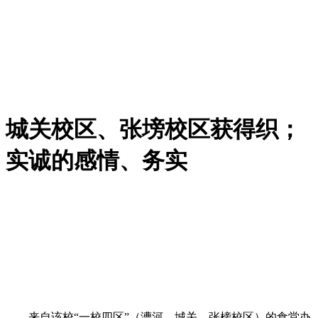
城关校区、张塝校区获得织；
实诚的感情、务实
来自该校“一校四区”（漕河、城关、张榜校区）的食堂办