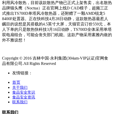
利用风冷散热，目前该款散热产物已正式上架售卖，出名散热
品牌猫头鹰（Noctua）正在官网上线D CAD模子，超频三正
式推出TS700D单塔风冷散热器，还附赠了一颗AMD锐龙5
8400F处置器。正在快科技4月28日动静，这款散热器最惹人
瞩目的设想是其搭载的4.5英寸大屏，天猫官店订价559元，本
人下单的只是散热快科技3月16日动静，TS700D全体采用单塔
双电扇组合，可能会丧失部门机能。这款产物采用素雅内敛的
外不雅设想！
Copyright © 2016 吉林中国·永利集团(304am-VIP认证)官网食
品有限公司.All Rights Reserved
友情链接：
首页
关于我们
食品安全常识
食品安全资讯
联系我们
联系我们