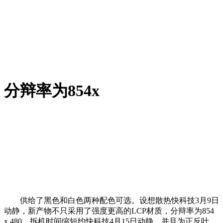
分辩率为854x
供给了黑色和白色两种配色可选。设想散热快科技3月9日
动静，新产物不只采用了强度更高的LCP材质，分辩率为854
x 480，拆机时间缩短约快科技4月15日动静，并且为正反叶