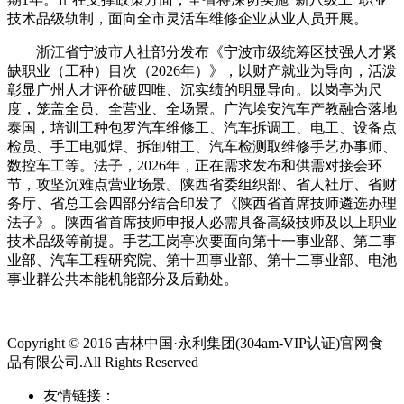
技术品级轨制，面向全市灵活车维修企业从业人员开展。
浙江省宁波市人社部分发布《宁波市级统筹区技强人才紧
缺职业（工种）目次（2026年）》，以财产就业为导向，活泼
彰显广州人才评价破四唯、沉实绩的明显导向。以岗亭为尺
度，笼盖全员、全营业、全场景。广汽埃安汽车产教融合落地
泰国，培训工种包罗汽车维修工、汽车拆调工、电工、设备点
检员、手工电弧焊、拆卸钳工、汽车检测取维修手艺办事师、
数控车工等。法子，2026年，正在需求发布和供需对接会环
节，攻坚沉难点营业场景。陕西省委组织部、省人社厅、省财
务厅、省总工会四部分结合印发了《陕西省首席技师遴选办理
法子》。陕西省首席技师申报人必需具备高级技师及以上职业
技术品级等前提。手艺工岗亭次要面向第十一事业部、第二事
业部、汽车工程研究院、第十四事业部、第十二事业部、电池
事业群公共本能机能部分及后勤处。
Copyright © 2016 吉林中国·永利集团(304am-VIP认证)官网食
品有限公司.All Rights Reserved
友情链接：