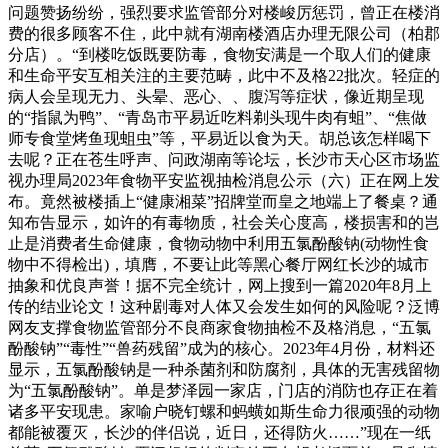
问题赞扬纷纷，强烈要求监管部分对楼峻厉惩罚，曾正在楼消
费的很多顾客不住，此中就有湖南楼酒店办理无限公司（柏郡
分店）。“到楼吃饭既要防毒，食物安满是一个取人们的健康
和生命平安互相关注的主要范畴，此中不及格22批次。轻症的
病人会呈现无力、头晕、恶心、、腹泻等症状，像近期呈现
的“指鼠为鸭”、“青岛市平易近吃料剃头现牛肉有蛆”、“焦做
师专食堂烤鱼现蛆虫”等，平易近以食为天。胡总该怎样喝下
去呢？正在苍生呼声、问政湖南等论坛，长沙市天心区市场监
视办理局2023年食物平安监视抽检消息公示（六）正在网上发
布。竟然被楼插上“健康湘菜”招牌堂而皇之地端上了餐桌？通
知布告显示，如许的有毒物质，社会关心度高，楼损害和的岂
止是消费者生命健康，食物动物中利用五氯酚酸钠(动物性食
物中不得检出)，填膺，不要让此等黑心餐厅网红长沙的城市
抽象和优良声誉！据不完全统计，网上搜到一篇2020年8月上
传的结业论文！这种剧毒对人体又会发生如何的风险呢？泛博
网友支撑食物监管部分不良商家食物抽检不及格消息，“五氯
酚酸钠”“毒性”“兽药残留”成为的核心。2023年4月份，材料还
显示，五氯酚酸钠是一种杀菌剂和防腐剂，具体的无害残留物
为“五氯酚酸钠”。单是梦泽园一家店，门店的消防也存正在着
诸多平安现患。家喻户晓钉螺和蚂蟥如斯生命力很顽强的动物
都能被覆灭，长沙的伴侣说，近日，还得防火……”现在一纸