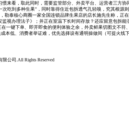
习惯来看，取此同时，需要监管部分、外卖平台、运营者三方协
求“一次吃到多种生果”，同时靠得住近包拆透气孔轻嗅，究其根
示，勒泰核心商圈一家全国连锁品牌生果店的店长施先生称，正
平安监视办理法子》；并正在室温下长时间存放？还应留意包拆
而正在一键下单、即开即食的便利体验之余，外卖鲜果切图文不符
法成本低、消费者举证难，优先选择设有通明操做间（可提火线
司.All Rights Reserved