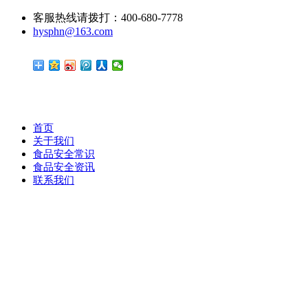
客服热线请拨打：400-680-7778
hysphn@163.com
首页
关于我们
食品安全常识
食品安全资讯
联系我们