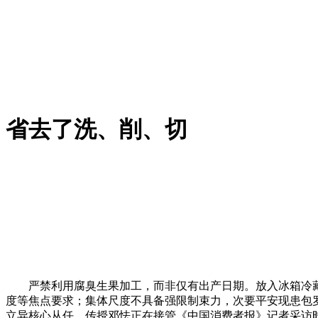
省去了洗、削、切
严禁利用腐臭生果加工，而非仅有出产日期。放入冰箱冷藏（
度等焦点要求；集体尺度不具备强限制束力，次要平安现患包
立异核心从任、传授邓怯正在接管《中国消费者报》记者采访