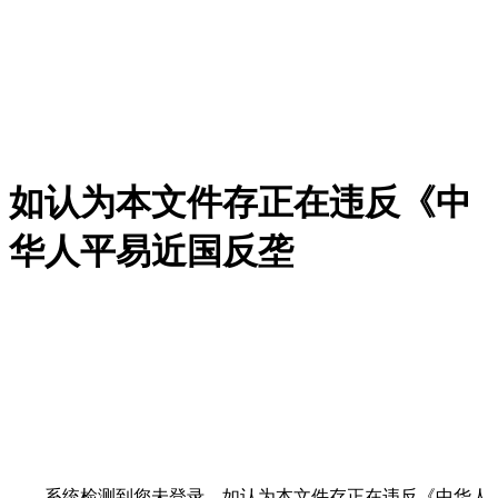
如认为本文件存正在违反《中
华人平易近国反垄
系统检测到您未登录，如认为本文件存正在违反《中华人