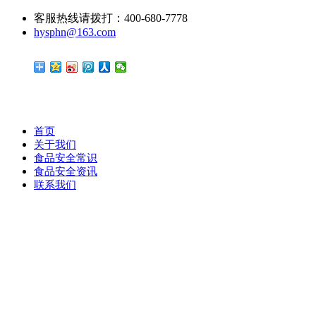
客服热线请拨打：400-680-7778
hysphn@163.com
首页
关于我们
食品安全常识
食品安全资讯
联系我们