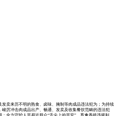
发卖来历不明的熟食、卤味、腌制等肉成品违法犯为；为持续
，峻厉冲击肉成品出产、畅通、发卖及收集餐饮范畴的违法犯
；全力守护人平易近群众“舌尖上的平安”，畜禽养殖违规利