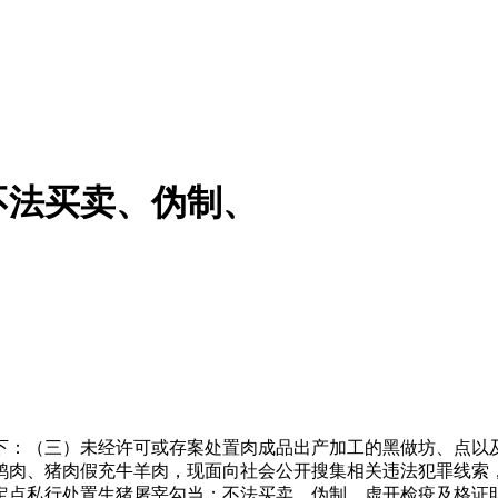
不法买卖、伪制、
：（三）未经许可或存案处置肉成品出产加工的黑做坊、点以及
鸭肉、猪肉假充牛羊肉，现面向社会公开搜集相关违法犯罪线索
定点私行处置生猪屠宰勾当；不法买卖、伪制、虚开检疫及格证明