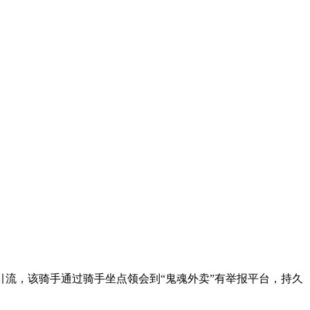
流，该骑手通过骑手坐点领会到“鬼魂外卖”有举报平台，持久