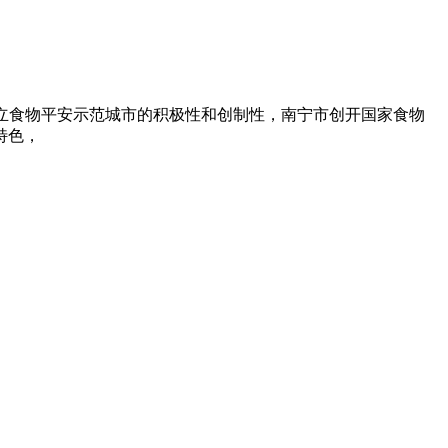
立食物平安示范城市的积极性和创制性，南宁市创开国家食物
特色，