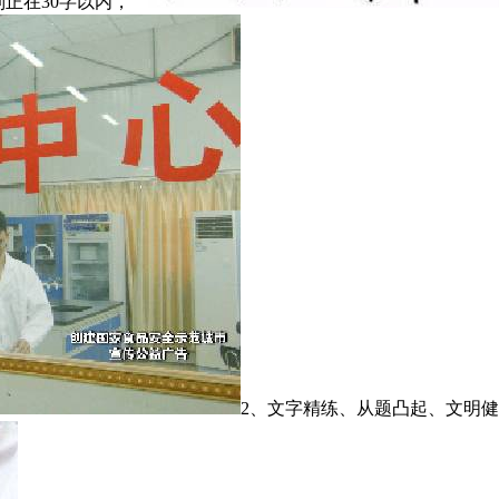
正在30字以内，
2、文字精练、从题凸起、文明