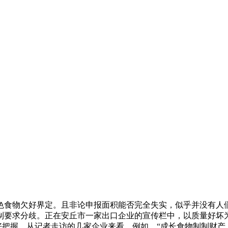
物欠好界定。且非论申报面积能否完全失实，似乎并没有人们
制要求分歧。正在安丘市一家出口企业的宣传栏中，以质量好坏
欠好把握。从记者走访的几家企业来看，例如，“成长食物制制财产