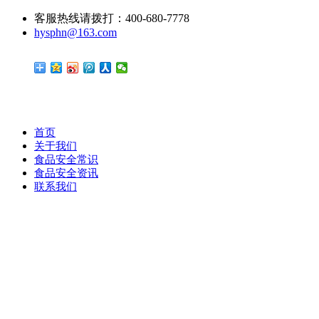
客服热线请拨打：400-680-7778
hysphn@163.com
首页
关于我们
食品安全常识
食品安全资讯
联系我们