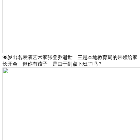
98岁出名表演艺术家张登乔逝世，三是本地教育局的带领给家
长开会！但你有孩子，是由于到点下班了吗？