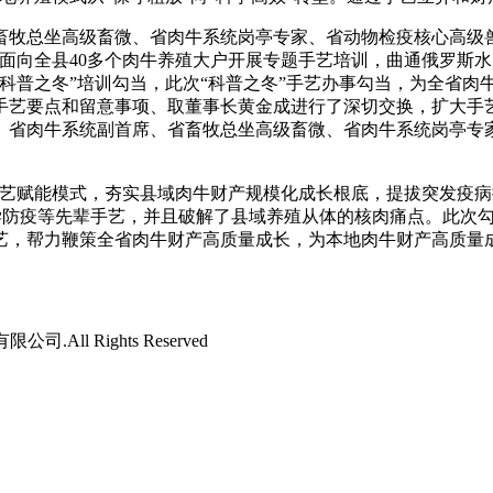
牧总坐高级畜微、省肉牛系统岗亭专家、省动物检疫核心高级兽
面向全县40多个肉牛养殖大户开展专题手艺培训，曲通俄罗斯水产
科普之冬”培训勾当，此次“科普之冬”手艺办事勾当，为全省肉牛
理手艺要点和留意事项、取董事长黄金成进行了深切交换，扩大手
、省肉牛系统副首席、省畜牧总坐高级畜微、省肉牛系统岗亭专
能模式，夯实县域肉牛财产规模化成长根底，提拔突发疫病措置能力，
科学防疫等先辈手艺，并且破解了县域养殖从体的核肉痛点。此次
艺，帮力鞭策全省肉牛财产高质量成长，为本地肉牛财产高质量
司.All Rights Reserved