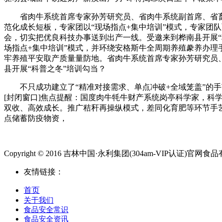
省肉牛系统首席专家孙芳研究员、省肉牛系统副首席、省畜
范化成长短板，专家团以“现场指点+集中培训”模式，专家团队
会，切实把优良科技办事送到出产一线。受邀来到桦南县开展“
场指点+集中培训”模式，并环绕安格斯牛全周期养殖豢养办
牢养殖平安取产质量量防地。省肉牛系统首席专家孙芳研究员
县开展“科普之冬”培训勾当？
不只成功建立了“精准对接需求、单点冲破+全域笼盖”的手艺赋
[封闭窗口]焦点提醒：国度肉牛牦牛财产系统岗亭科学家，
双收、高效成长。推广秸秆再操纵模式，差同化育肥等环节手
点储蓄防疫物资，
Copyright © 2016 吉林中国·永利集团(304am-VIP认证)官网食品有限公
友情链接：
首页
关于我们
食品安全常识
食品安全资讯