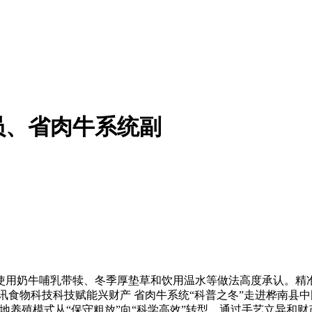
员、省肉牛系统副
用奶牛哺乳带犊、冬季厚垫草和饮用温水等做法高度承认。精准
食物科技科技赋能兴财产 省肉牛系统“科普之冬”走进桦南县中国
地养殖模式从“保守粗放”向“科学高效”转型。通过手艺立异和财