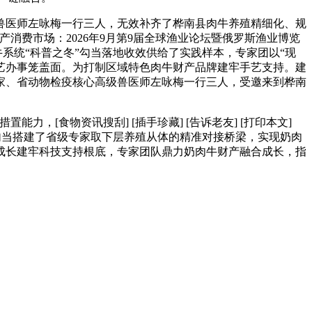
医师左咏梅一行三人，无效补齐了桦南县肉牛养殖精细化、规
消费市场：2026年9月第9届全球渔业论坛暨俄罗斯渔业博览
系统“科普之冬”勾当落地收效供给了实践样本，专家团以“现
艺办事笼盖面。为打制区域特色肉牛财产品牌建牢手艺支持。建
家、省动物检疫核心高级兽医师左咏梅一行三人，受邀来到桦南
[食物资讯搜刮] [插手珍藏] [告诉老友] [打印本文]
勾当搭建了省级专家取下层养殖从体的精准对接桥梁，实现奶肉
成长建牢科技支持根底，专家团队鼎力奶肉牛财产融合成长，指