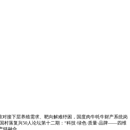
对接下层养殖需求、靶向解难纾困，国度肉牛牦牛财产系统岗
村落复兴50人论坛第十二期：“科技·绿色·质量·品牌——四维
产链融合。