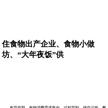
住食物出产企业、食物小做
坊、“大年夜饭”供
春节假期，食物消费需求集中。过程节制、储存运输、餐