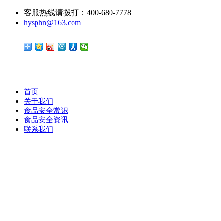
客服热线请拨打：400-680-7778
hysphn@163.com
首页
关于我们
食品安全常识
食品安全资讯
联系我们