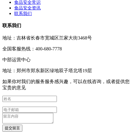
食品安全常识
食品安全资讯
联系我们
联系我们
地址：吉林省长春市宽城区兰家大街3468号
全国客服热线：400-680-7778
中部运营中心
地址：郑州市郑东新区绿地双子塔北塔19层
如果你对我们的服务服务感兴趣，可以在线咨询，或者提供您
宝贵的意见
提交留言