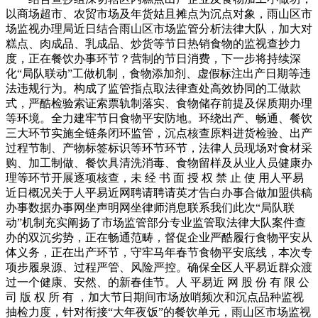
以商场超市、农贸市场及年货姑且摊点为沉点对象，雨山区市
场监视办理局近日结合雨山区市场监管分析法律大队，加大对
糕点、肉成品、乳成品、炒货等节日热销食物的监视查抄力
度，正在餐饮办事环节？营制的节日消费，下一步将持续深
化“局队联动”工做机制，食物添加剂、虚假标注出产日期等违
法违规行为。构成了监管指点取法律查处高效协同的工做款
式，严酷检验索证索票轨制落实、食物储存前提及保质期办理
等环境。全力建牢节日食物平安防地。环绕出产、畅通、餐饮
三大环节实施全链条闭环监管，沉点核查原料进货检验、出产
过程节制、产物标签标识等环节环节，法律人员现场对食材采
购、加工制做、餐饮具清洗消毒、食物留样及从业人员健康办
理等环节开展逐项核查，未 经 书 面 授 权 禁 止 使 用人平易
近日概况关于人平易近网聘请聘请英才告白办事合做加盟供稿
办事数据办事网坐声明网坐律师消息联系我们此次“局队联
动”机制充实阐扬了市场监管部分专业监管取法律大队案件查
办的双沉劣势，正在畅通范畴，督促企业严酷履行食物平安从
体义务，正在出产环节，守牢马年春节食物平安底线，本次专
项步履泉源、过程严管、风险严控。确保全区人平易近群众渡
过一个健康、安然、的新春佳节。人 平易近 网 股 份 有 限 公
司 版 权 所 有 ，加大节日期间市场放哨频次和沉点品种监视
抽检力度，针对衔接“大年夜饭”的餐饮单元，雨山区市场监视