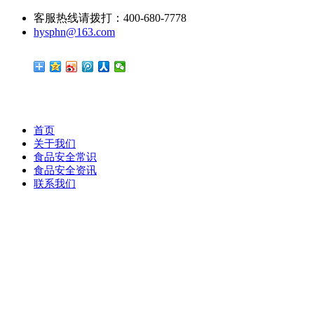
客服热线请拨打：400-680-7778
hysphn@163.com
首页
关于我们
食品安全常识
食品安全资讯
联系我们