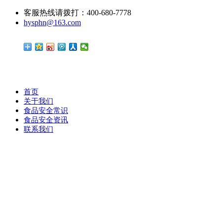
客服热线请拨打：400-680-7778
hysphn@163.com
首页
关于我们
食品安全常识
食品安全资讯
联系我们