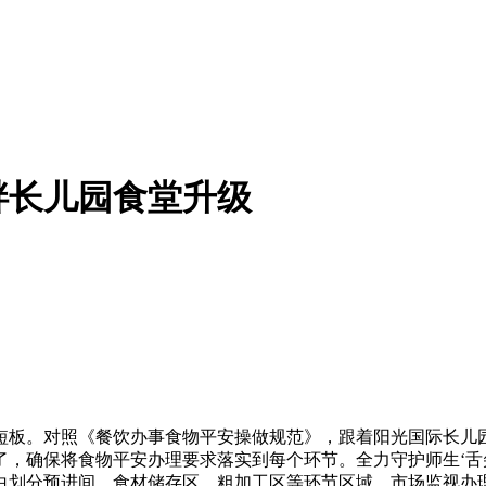
畔长儿园食堂升级
板。对照《餐饮办事食物平安操做规范》，跟着阳光国际长儿园
，确保将食物平安办理要求落实到每个环节。全力守护师生‘舌
白划分预进间、食材储存区、粗加工区等环节区域，市场监视办