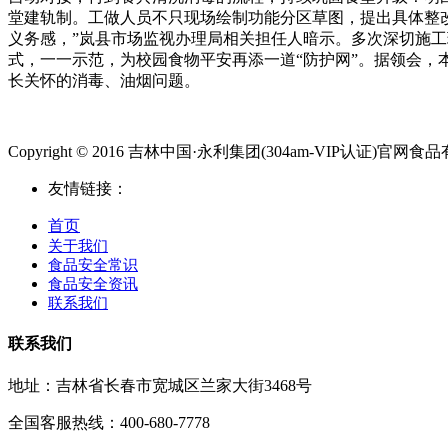
堂建轨制。工做人员不只现场绘制功能分区草图，提出具体整
义务感，”岚县市场监视办理局相关担任人暗示。多次深切施工
式，一一示范，为校园食物平安再添一道“防护网”。据领会，
长关怀的消毒、油烟问题。
Copyright © 2016 吉林中国·永利集团(304am-VIP认证)官网食品有限公
友情链接：
首页
关于我们
食品安全常识
食品安全资讯
联系我们
联系我们
地址：吉林省长春市宽城区兰家大街3468号
全国客服热线：400-680-7778