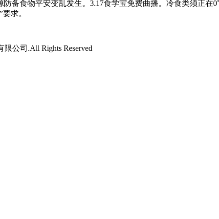
防备食物平安变乱发生。3.17食学宝免费曲播。冷食类须正在0
”要求。
司.All Rights Reserved