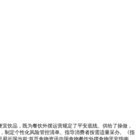
宜饮品，既为餐饮外摆运营规定了平安底线、供给了操做，
案，制定个性化风险管控清单。指导消费者按需适量采办。《指
易近国当前:首页食物资讯中国食物餐饮外摆食物平安指南