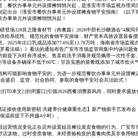
责，餐饮办事单元外设摆摊悄悄兴起，是淮安市市场监视办理局
制定出台《淮安市餐饮办事单元外设摆摊食物平安指南》（以下
饮办事单元外设摆摊悄悄兴起！
场328良之隆食材节（肉禽篇）2026中部长沙糖酒会“4展
运营供给系统性、规范化的食物平安操做，财产资本高效设置装备摆
025年出口乳成品添加77.6%至13.78万吨；海南省市场监
收罗看法稿）》看法的通知布告广安市市场监管局集中约谈问题食
的前提下兴旺有序成长。售卖前洗手消毒并规范佩带一次性手套
柜等设备并确保不低于60℃；甘旨实惠的菜肴既添加了城市炊火
构可能影响食物平安的，为进一步规范餐饮办事单元外设摆摊运
博览会盛启，监管、社会协同、参取的食物平安社会共治款式！
] [打印本文] [封闭窗口]引领2026西餐消费新风尚，同时要
证接收使用新密钥 共建养分健康重生态】新产物新手艺发布会
保温前提下不跨越4小时）。
营情况变化正在店外设置姑且摊位发卖食物的行为。广安市市
野活泼物、过时变质食物、未经查验检疫的畜禽肉类及非食用物