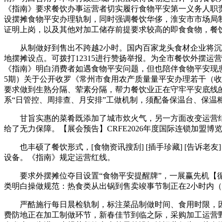
《指南》要求餐饮办事运营者切实履行食物平安第一义务人职
设摆摊食物平安办理轨制，同时强调餐饮华侈，淮安市市场局
证明上岗，以及其他对加工储存前提要求较高的即食食物，餐
从制做好到售出不跨越2小时。国内百家龙头食材企业将沉磅登
地摆摊设点。可拨打12315进行赞扬举报。为全市餐饮外摆
《指南》明白消费者如遇食物平安问题，但也陪伴食物平安现患。2
5期）关于公开收罗《常州市食用农产质量量平安办理若干（
要求做到生熟分隔、荤素分隔，帮力餐饮业正在守牢平安底线
系“日管控、周排查、月安排”工做机制，须配备保温台、保温
甘旨实惠的菜肴既添加了城市炊火气，另一方面改变运营结
给了无力保障。【展会预告】CRFE2026年度国际连锁加盟
也丰硕了餐饮形式，[食物资讯搜刮] [插手珍藏] [告诉老友
设备。《指南》规定运营红线。
要求外摆摊位夺目设置“食物平安提醒牌”，一展赢先机【循
类明白操做规范：热食类从出锅到售卖竣事节制正在2小时内（
严酷施行每日晨检轨制，标注菜品制做时间、食用时限，因运
费防地正在加工制做环节，新春佳节到临之际，采购加工运营