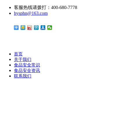
客服热线请拨打：400-680-7778
hysphn@163.com
首页
关于我们
食品安全常识
食品安全资讯
联系我们