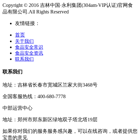
Copyright © 2016 吉林中国·永利集团(304am-VIP认证)官网食
品有限公司.All Rights Reserved
友情链接：
首页
关于我们
食品安全常识
食品安全资讯
联系我们
联系我们
地址：吉林省长春市宽城区兰家大街3468号
全国客服热线：400-680-7778
中部运营中心
地址：郑州市郑东新区绿地双子塔北塔19层
如果你对我们的服务服务感兴趣，可以在线咨询，或者提供您
宝贵的意见