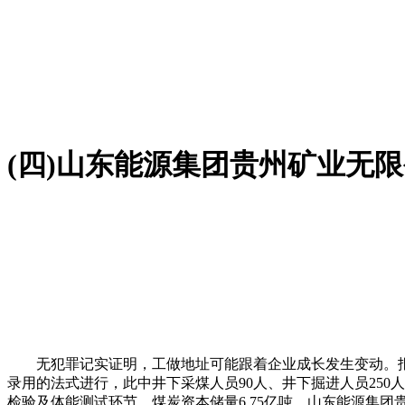
(四)山东能源集团贵州矿业无
无犯罪记实证明，工做地址可能跟着企业成长发生变动。报名
录用的法式进行，此中井下采煤人员90人、井下掘进人员250
检验及体能测试环节。煤炭资本储量6.75亿吨，山东能源集团