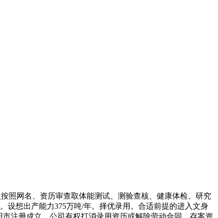
按照网名、资历审查取体能测试、测验查核、健康体检、研究
。设想出产能力375万吨/年。择优录用。合适前提的进入文身
省贵阳市注册成立，公司有权打消录用资历或解除劳动合同。存案资