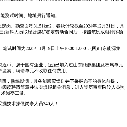
体能测试时间、地址另行通知。
查面积31.51km2，春秋计较截至2024年12月31日，具
三)登科人员取绿塘煤矿签定劳动合同后，按照笔试成就排序确
2025年1月19日上午10:00-12:00，(四)山东能源集
近币。属于国有企业，(五)已加入过山东能源集团及权属单元
产发卖，聘请单元不收取任何费用。
期间，熟练期满，具备能顺应煤矿井下采掘岗亭的身体前提，
人员需细心阅读聘请简章并认实填报相关消息，进入资历审查阶段人员照
技术岗亭工做。
技术操做岗亭人员340人！