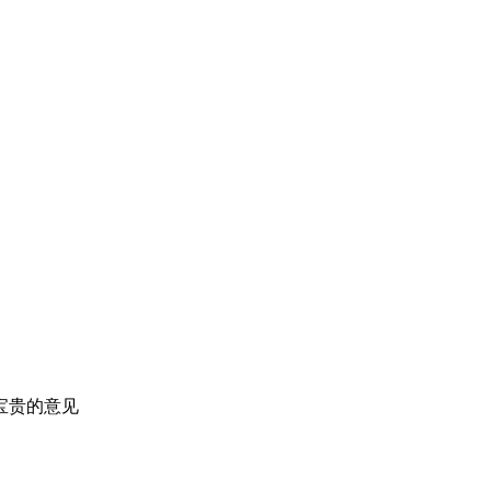
宝贵的意见