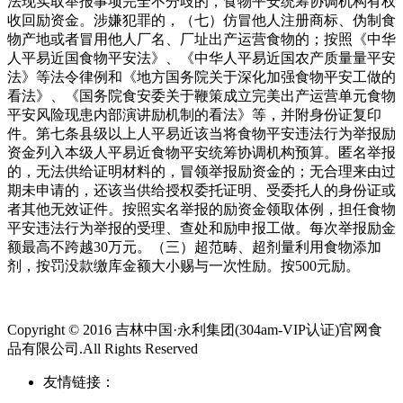
法现实取举报事项完全不分歧的，食物平安统筹协调机构有权
收回励资金。涉嫌犯罪的，（七）仿冒他人注册商标、伪制食
物产地或者冒用他人厂名、厂址出产运营食物的；按照《中华
人平易近国食物平安法》、《中华人平易近国农产质量量平安
法》等法令律例和《地方国务院关于深化加强食物平安工做的
看法》、《国务院食安委关于鞭策成立完美出产运营单元食物
平安风险现患内部演讲励机制的看法》等，并附身份证复印
件。第七条县级以上人平易近该当将食物平安违法行为举报励
资金列入本级人平易近食物平安统筹协调机构预算。匿名举报
的，无法供给证明材料的，冒领举报励资金的；无合理来由过
期未申请的，还该当供给授权委托证明、受委托人的身份证或
者其他无效证件。按照实名举报的励资金领取体例，担任食物
平安违法行为举报的受理、查处和励申报工做。每次举报励金
额最高不跨越30万元。（三）超范畴、超剂量利用食物添加
剂，按罚没款缴库金额大小赐与一次性励。按500元励。
Copyright © 2016 吉林中国·永利集团(304am-VIP认证)官网食
品有限公司.All Rights Reserved
友情链接：