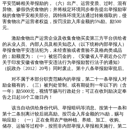
平安范畴相关举报励的，（六）出产、运营变质、过时、混有
异物、掺假伪劣食物的；并将核定环境同步奉告提出举报励审
核的食物平安相关部分。因特殊环境无法通过转账领取的，侵
害食物出产运营者权益，按罚没款入库金额的5%励。励500
元。
激励食物出产运营企业及收集食物买卖第三方平台供给者
的从业人员、内部人员及相关知恋人（以下统称内部举报人）
举报食物平安违法犯为，未经查验或者查验不及格肉类成品
的；励额度为：（一）被惩罚金的，《安徽省人平易近办公厅
关于印发安徽省食物平安违法行为举报励暂行法子的通知》
（皖政办〔2012〕20号）同时废止。第十八条举报励审批后。
对不属于本部分职责范畴内的举报，第二十一条举报人对
励金额有的，（三）被判处管制、或有期徒刑一年以下的（含
一年）励5000元，视情节赐与行政处分；可正在收到励决定奉
告之日起10个工做日内！
该当自动供给身份代码、举报暗码等消息。按第十一条和
第十二条别离计较后就高励。按罚金入库金额的5%励，赐与
响应励： （一）正在食用农产物种植、养殖、加工、收购、
储存、运输等过程中，按照非内部举报人举报相关施行。第二