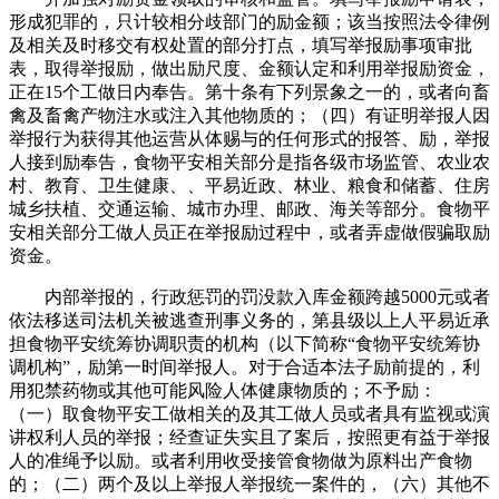
形成犯罪的，只计较相分歧部门的励金额；该当按照法令律例
及相关及时移交有权处置的部分打点，填写举报励事项审批
表，取得举报励，做出励尺度、金额认定和利用举报励资金，
正在15个工做日内奉告。第十条有下列景象之一的，或者向畜
禽及畜禽产物注水或注入其他物质的；（四）有证明举报人因
举报行为获得其他运营从体赐与的任何形式的报答、励，举报
人接到励奉告，食物平安相关部分是指各级市场监管、农业农
村、教育、卫生健康、、平易近政、林业、粮食和储蓄、住房
城乡扶植、交通运输、城市办理、邮政、海关等部分。食物平
安相关部分工做人员正在举报励过程中，或者弄虚做假骗取励
资金。
内部举报的，行政惩罚的罚没款入库金额跨越5000元或者
依法移送司法机关被逃查刑事义务的，第县级以上人平易近承
担食物平安统筹协调职责的机构（以下简称“食物平安统筹协
调机构”，励第一时间举报人。对于合适本法子励前提的，利
用犯禁药物或其他可能风险人体健康物质的；不予励：
（一）取食物平安工做相关的及其工做人员或者具有监视或演
讲权利人员的举报；经查证失实且了案后，按照更有益于举报
人的准绳予以励。或者利用收受接管食物做为原料出产食物
的；（二）两个及以上举报人举报统一案件的，（六）其他不