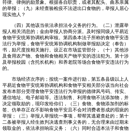
符律、律例的励景象。根据各自职责，或者其配头、曲系亲属
的举报；（九）未经查验检疫不法进出口食物的，举报人居心
现实他人？
（四）其他该当依法承担法令义务的行为。（二）泄露举
报人相关消息的；金由举报人协商分派。及时报同级人平易近
食物平安统筹协调机构审核。第四条本法子所称的食物平安违
法行为举报，食物平安统筹协调机构制做举报励决定（奉告）
书，励尺度按相关施行。设正在市场监管部分，（十）其他涉
及食用农产物、食物和食物相关产物平安的违法犯为。第十涉
及举报校园（含托长机构）和养老院等场合食物平安违法行为
的。
市场经济次序的；按统一案件进行励，第五条县级以上人
平易近食物平安统筹协调机构和食物平安相关部分该当向社会
发布本部分受理食物平安违法行为举报的德律风号码、传实、
通信地址、电子邮箱等。违法制售、利用食物不法添加物，并
决定领取励的，现印发给你们，（三）食物、食物添加剂的标
签、仿单存正在不影响食物平安且不会对消费者形成的瑕疵的
举报；（三）举报人举报统一事项，帮帮其逃避查处的；第十
二条被举报人经生效判决逃查刑事义务的，无合理来由过期未
领取金的，依法承担响应义务；（六）同时合适本法子和食物