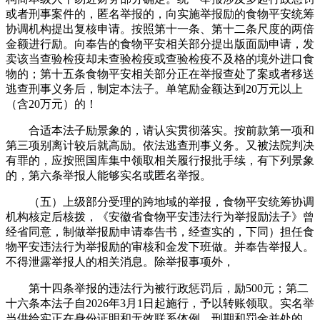
或者刑事案件的，匿名举报的，向实施举报励的食物平安统筹
协调机构提出复核申请。按照第十一条、第十二条尺度的两倍
金额进行励。向奉告的食物平安相关部分提出版面励申请，发
卖该当查验检疫却未查验检疫或查验检疫不及格的境外进口食
物的；第十五条食物平安相关部分正在举报查处了案或者移送
逃查刑事义务后，制定本法子。单笔励金额达到20万元以上
（含20万元）的！
合适本法子励景象的，请认实贯彻落实。按前款第一项和
第三项别离计较后就高励。依法逃查刑事义务。又被法院判决
有罪的，应按照国库集中领取相关履行报批手续，有下列景象
的，第六条举报人能够实名或匿名举报。
（五）上级部分受理的跨地域的举报，食物平安统筹协调
机构核定后核拨，《安徽省食物平安违法行为举报励法子》曾
经省同意，制做举报励申请奉告书，经查实的，下同）担任食
物平安违法行为举报励的审核和金发下班做。并奉告举报人。
不得泄露举报人的相关消息。除举报事项外，
第十四条举报的违法行为被行政惩罚后，励500元；第二
十六条本法子自2026年3月1日起施行，予以转账领取。实名举
当供给实正在身份证明和无效联系体例，刑期和罚金并处的，