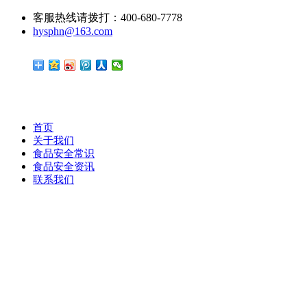
客服热线请拨打：400-680-7778
hysphn@163.com
首页
关于我们
食品安全常识
食品安全资讯
联系我们