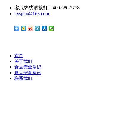
客服热线请拨打：400-680-7778
hysphn@163.com
首页
关于我们
食品安全常识
食品安全资讯
联系我们