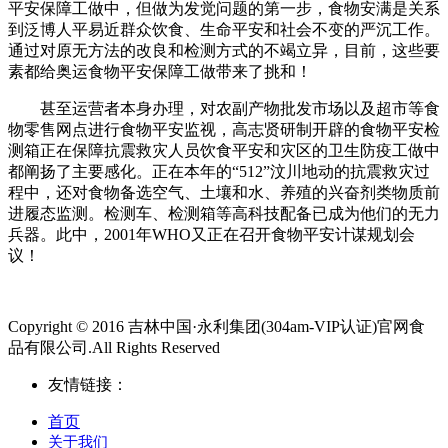
平安保障工做中，但做为发觉问题的第一步，食物安满是关系
到泛博人平易近群众饮食、生命平安和社会不变的严沉工作。
通过对原无方法的改良和检测方式的不竭立异，目前，这些要
素都给奥运食物平安保障工做带来了挑和！
甚至运营者本身办理，对农副产物批发市场以及超市等食
物零售网点进行食物平安监视，高志贤研制开辟的食物平安检
测箱正在保障抗震救灾人员饮食平安和灾区的卫生防疫工做中
都阐扬了主要感化。正在本年的“512”汶川地动的抗震救灾过
程中，还对食物备选空气、土壤和水、养殖的兴奋剂类物质前
进履态监测。检测车、检测箱等高科技配备已成为他们的无力
兵器。此中，2001年WHO又正在召开食物平安计谋规划会
议！
Copyright © 2016 吉林中国·永利集团(304am-VIP认证)官网食
品有限公司.All Rights Reserved
友情链接：
首页
关于我们