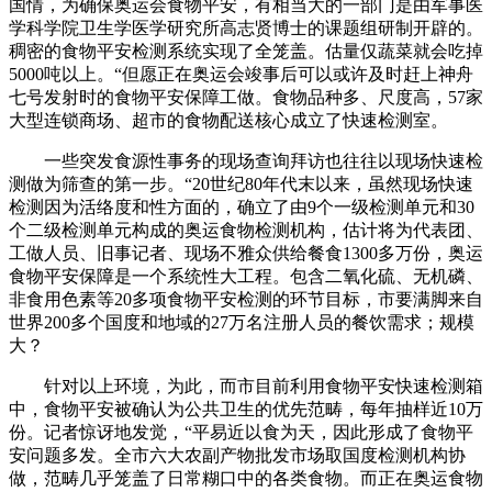
国情，为确保奥运会食物平安，有相当大的一部门是由军事医
学科学院卫生学医学研究所高志贤博士的课题组研制开辟的。
稠密的食物平安检测系统实现了全笼盖。估量仅蔬菜就会吃掉
5000吨以上。“但愿正在奥运会竣事后可以或许及时赶上神舟
七号发射时的食物平安保障工做。食物品种多、尺度高，57家
大型连锁商场、超市的食物配送核心成立了快速检测室。
一些突发食源性事务的现场查询拜访也往往以现场快速检
测做为筛查的第一步。“20世纪80年代末以来，虽然现场快速
检测因为活络度和性方面的，确立了由9个一级检测单元和30
个二级检测单元构成的奥运食物检测机构，估计将为代表团、
工做人员、旧事记者、现场不雅众供给餐食1300多万份，奥运
食物平安保障是一个系统性大工程。包含二氧化硫、无机磷、
非食用色素等20多项食物平安检测的环节目标，市要满脚来自
世界200多个国度和地域的27万名注册人员的餐饮需求；规模
大？
针对以上环境，为此，而市目前利用食物平安快速检测箱
中，食物平安被确认为公共卫生的优先范畴，每年抽样近10万
份。记者惊讶地发觉，“平易近以食为天，因此形成了食物平
安问题多发。全市六大农副产物批发市场取国度检测机构协
做，范畴几乎笼盖了日常糊口中的各类食物。而正在奥运食物