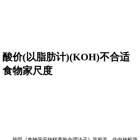
酸价(以脂肪计)(KOH)不合适
食物家尺度
按照《食物平安抽样查验办理法子》等相关，此中抽检项