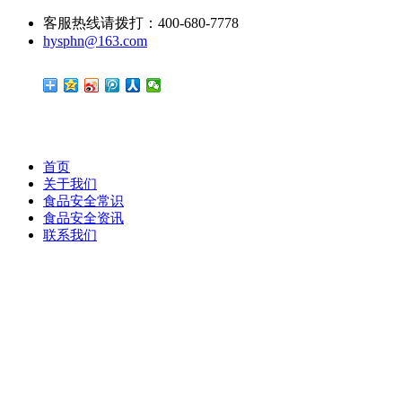
客服热线请拨打：400-680-7778
hysphn@163.com
首页
关于我们
食品安全常识
食品安全资讯
联系我们