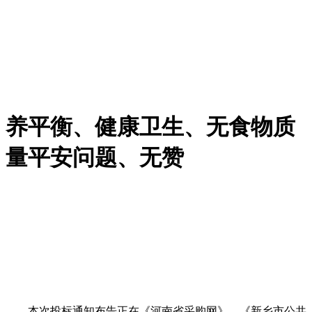
养平衡、健康卫生、无食物质
量平安问题、无赞
本次投标通知布告正在《河南省采购网》、《新乡市公共