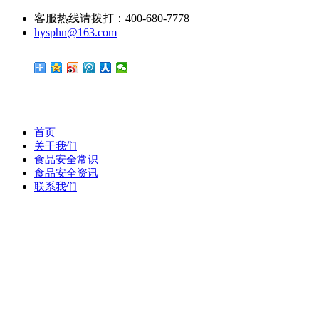
客服热线请拨打：400-680-7778
hysphn@163.com
首页
关于我们
食品安全常识
食品安全资讯
联系我们