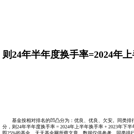
则24年半年度换手率=2024年上
基金按相对排名的凹凸分为：优良、优良、欠安。同类排行
分，则24年半年度换手率 = 2024年上半年换手率 + 2
即25%的基金，天天基金网所载文章、数据仅供参考，同类