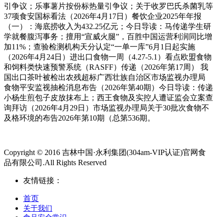
引争议；乐事薯片按份标热量引争议；关于收罗巴氏杀菌乳等
37项食安国标看法（2026年4月17日）餐饮企业2025年年报
（一）：海底捞收入为432.25亿元；今日导读：马传递学生研
学就餐腹泻事务；擅用“宣威火腿”，百胜中国运营利润同比增
加11%；查验检测机构天分认定“一单一库”6月1日起实施
（2026年4月24日）进出口食物一周（4.27-5.1）看点欧盟食物
和饲料类快速预警系统（RASFF）传递（2026年第17周） 我
国出口茶叶被检出农残超标广西壮族自治区市场监视办理局
食物平安监视抽检消息布告（2026年第40期）今日导读：传递
小杨生煎包子皮放抹布上；西王食物及实控人遭证监会立案查
询拜访（2026年4月29日）市场监视办理局关于30批次食物不
及格环境的布告2026年第10期（总第536期。
Copyright © 2016 吉林中国·永利集团(304am-VIP认证)官网食
品有限公司.All Rights Reserved
友情链接：
首页
关于我们