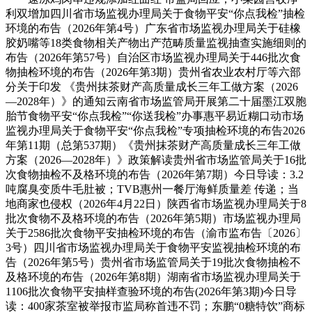
利双增加四川省市场监视办理局关于食物平安“你点我检”抽检
环境的布告（2026年第4号）广东省市场监视办理局关于硅橡
胶奶嘴等18类食物相关产物出产范畴质量监视抽查实施细则的
布告（2026年第57号）自治区市场监视办理局关于446批次食
物抽检环境的布告（2026年第3期）贵州省农业农村厅等六部
分关于印发 《贵州抹茶财产高质量成长三年工做方案（2026
—2028年）》的通知云南省市场监管局开展第二十届墨江双胞
胎节食物平安“你点我检”“你送我检”办事惠平易近糊口动市场
监视办理局关于食物平安“你点我检”专项抽检环境的布告2026
年第11期（总第537期）《贵州抹茶财产高质量成长三年工做
方案（2026—2028年）》政策解读贵州省市场监管局关于16批
次食物抽检不及格环境的布告（2026年第7期）今日导读：3.2
吨腐臭变质牛毛肚被；TVB惠州一餐厅海鲜质量差 传递；当
地商家也侵权（2026年4月22日）陕西省市场监视办理局关于8
批次食物不及格环境的布告（2026年第5期）市场监视办理局
关于2586批次食物平安抽检环境的布告（渝市监布告〔2026〕
3号）四川省市场监视办理局关于食物平安监视抽检环境的布
告（2026年第5号）贵州省市场监管局关于19批次食物抽检不
及格环境的布告（2026年第8期）湖南省市场监视办理局关于
1106批次食物平安抽样查验环境的布告(2026年第3期)今日导
读：400家茶室被举报市监局称首违不罚；东鹏“0糖特饮”商标