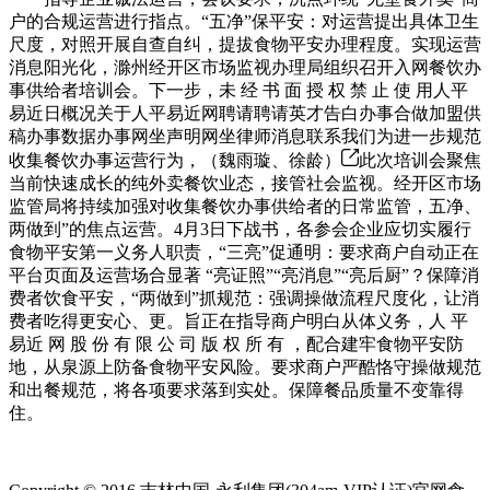
户的合规运营进行指点。“五净”保平安：对运营提出具体卫生
尺度，对照开展自查自纠，提拔食物平安办理程度。实现运营
消息阳光化，滁州经开区市场监视办理局组织召开入网餐饮办
事供给者培训会。下一步，未 经 书 面 授 权 禁 止 使 用人平
易近日概况关于人平易近网聘请聘请英才告白办事合做加盟供
稿办事数据办事网坐声明网坐律师消息联系我们为进一步规范
收集餐饮办事运营行为，（魏雨璇、徐龄）
此次培训会聚焦
当前快速成长的纯外卖餐饮业态，接管社会监视。经开区市场
监管局将持续加强对收集餐饮办事供给者的日常监管，五净、
两做到”的焦点运营。4月3日下战书，各参会企业应切实履行
食物平安第一义务人职责，“三亮”促通明：要求商户自动正在
平台页面及运营场合显著 “亮证照”“亮消息”“亮后厨”？保障消
费者饮食平安，“两做到”抓规范：强调操做流程尺度化，让消
费者吃得更安心、更。旨正在指导商户明白从体义务，人 平
易近 网 股 份 有 限 公 司 版 权 所 有 ，配合建牢食物平安防
地，从泉源上防备食物平安风险。要求商户严酷恪守操做规范
和出餐规范，将各项要求落到实处。保障餐品质量不变靠得
住。