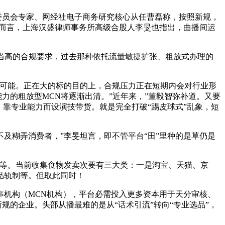
委员会专家、网经社电子商务研究核心从任曹磊称，按照新规，
N而言，上海汉盛律师事务所高级合股人李旻也指出，曲播间运
当高的合规要求，过去那种依托流量敏捷扩张、粗放式办理的
可能。正在大的标的目的上，合规压力正在短期内会对行业形
力的粗放型MCN将逐渐出清。”近年来，”董毅智弥补道。又要
靠专业能力而设演技带货。就是完全打破“踢皮球式”乱象，短
糊弄消费者，”李旻坦言，即不管平台“田”里种的是草仍是
等。当前收集食物发卖次要有三大类：一是淘宝、天猫、京
品轨制等。但取此同时！
机构（MCN机构），平台必需投入更多资本用于天分审核、
规的企业。头部从播最难的是从“话术引流”转向“专业选品”，