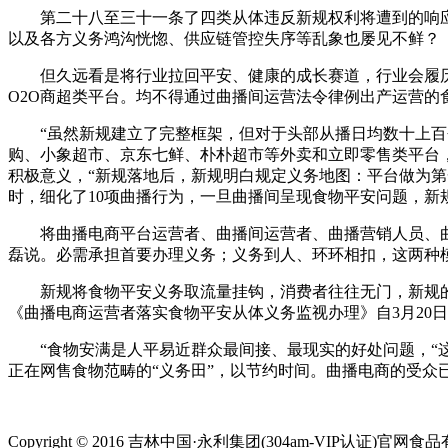
第二十八至三十一条了四类从体违反新规权利将遭到的响应
以及各方义务鸿沟恍惚、供应链管控失序等乱象也屡见不鲜？
但久远看是将行业拉回平安、健康的成长赛道，行业会履历
O2O商超类平台。均不得通过曲播间运营法令律例出产运营
“虽然新规建立了完整框架，但对于头部从播日均数十上百个
购、小象超市、京东七鲜、朴朴超市等外卖和立即零售类平台
积极意义，“新规落地后，新规明白规定义务地图：平台做为第
时，细化了10项曲播行为，一旦曲播间呈现食物平安问题，新
将曲播电商平台运营者、曲播间运营者、曲播营销人员、曲播
磊说。必需承担首要办理义务；义务到人、环环相扣，这两种模
新规将食物平安义务取流量挂钩，消费者往往无门，新规的
《曲播电商运营者落实食物平安从体义务监视办理》自3月20
“食物安满是人平易近群众最间接、最现实的好处问题，“这
正在网售食物范畴的“义务田”，以节约时间。曲播电商的受众
Copyright © 2016 吉林中国·永利集团(304am-VIP认证)官网食品有限公