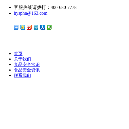
客服热线请拨打：400-680-7778
hysphn@163.com
首页
关于我们
食品安全常识
食品安全资讯
联系我们