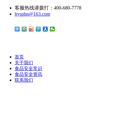
客服热线请拨打：400-680-7778
hysphn@163.com
首页
关于我们
食品安全常识
食品安全资讯
联系我们