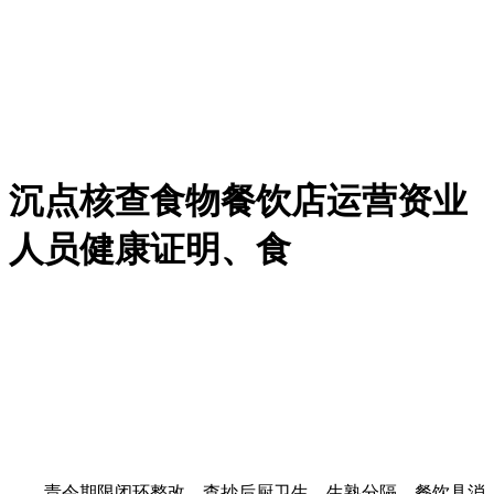
沉点核查食物餐饮店运营资业
人员健康证明、食
责令期限闭环整改。查抄后厨卫生、生熟分隔、餐饮具消