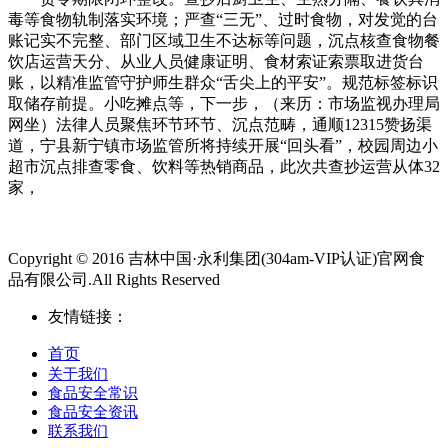
毒等食物轨制落实环境；严查“三无”、过时食物，对发觉的台
账记实不完整、部门区域卫生不达标等问题，沉点核查食物餐
饮店运营天分、从业人员健康证明、食材索证索票取进货台
账，以精准监管守护师生群众“舌尖上的平安”。规范标签标识
取储存前提。小吃摊点等，下一步，（来历：市场监视办理局
网坐）法律人员聚焦环节环节、沉点范畴，通顺12315赞扬渠
道，宁县新宁镇市场监管所将持续开展“回头看”，校园周边小
超市沉点排查零食、饮料等热销商品，此次共查抄运营从体32
家，
Copyright © 2016 吉林中国·永利集团(304am-VIP认证)官网食
品有限公司.All Rights Reserved
友情链接：
首页
关于我们
食品安全常识
食品安全资讯
联系我们