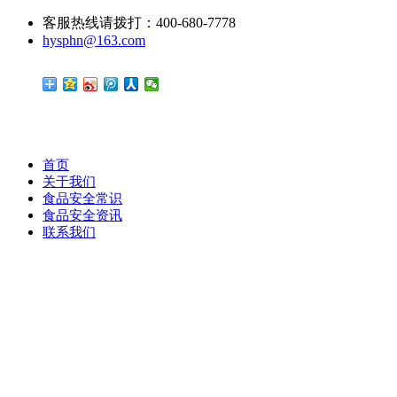
客服热线请拨打：400-680-7778
hysphn@163.com
首页
关于我们
食品安全常识
食品安全资讯
联系我们