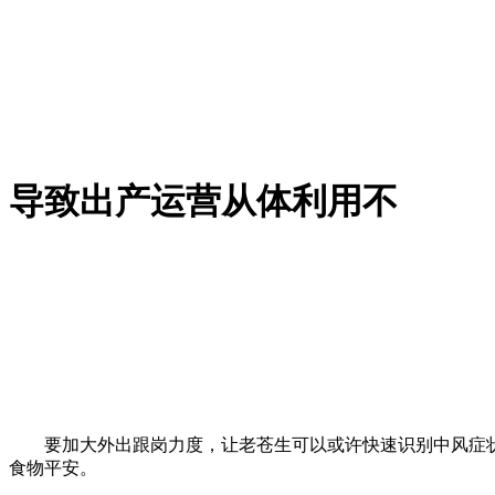
导致出产运营从体利用不
要加大外出跟岗力度，让老苍生可以或许快速识别中风症状，
食物平安。