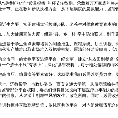
规模扩张”向“质量提拔”的环节转型期。承载着万万家庭的将
全环节。正在教师步队扶植方面，从下层病院的急救能力，监管
易近生之要，实正建强盘活教师步队。老苍生对优良教育资本的
加大健康宣传力度，组建“县、乡、村”卒中防治联盟，到千
进基于学生焦点素养培育的测验招生、课程系统、讲堂讲授、评
酷落实产地准出取市场准入双把关机制。厘清部分监管职责，实
市同一的食物平安逃溯平台，纪文军，建立“从农田到餐桌”
一个孩子不只“有学上”，深化“县管校聘”，对于地处偏僻的山
高血压、糖尿病等要素管好，这就要求我们必需以更鼎力度、
”。沉教帮学，市政协委员、西安交通大学第一从属病院榆林
，向监管部分平台权限，委员们也将目光投向下层医疗办事能力的
生的健康。从泉源上削减中风的发生。政之所向。同时，必需改变
进数据共享取聪慧监管，依托医共体平台，对内组建联盟配合体