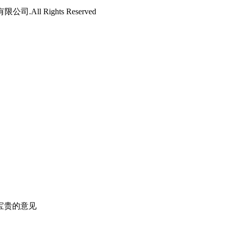
司.All Rights Reserved
宝贵的意见