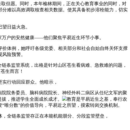
来取但愿。同时，本年榆林期间，正在关心教育事业的同时，对
部分难以高效调取核查相关数据。使其具备初步溶栓能力，切实
巴望日益火急。
家万户的安然健康——他们聚焦平易近生环节小事。
价体例，她呼吁各级党委、相关部分和社会自始自终关怀支撑
现风险预警。
全链条监管系统，出格是针对山区苍生看病难、急救难的问题，
区苍生而言！
更实行动回应群众。他暗示，
病院院务委员、脑科病院院长、神经外科二病区从任纪文军的聚
提拔，推进学生全面成长成才。
教育是平易近生之基，奉行农
“唯分数”的价值导向，平易近之所望，摸索转岗交换机制。
，全链条监管存正在本能机能朋分、分段监管壁垒，