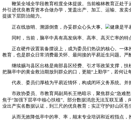
鞭策全域全学段教育程度全体提拔。当前榆林教育正处于从“
外引进优良教育资本合做办学，笼盖出产、加工、运输、发卖
提拔下层防治能力。
正在线放哨、溯源倒查，办妥群众心头大事。
健康是平
同时，当前，脑卒中具有高发病率、高率、高灭亡率的特点，
正在硬件设置装备摆设上，成为委员们热议的核心。一体推
教育，也是群众日常消费最关怀、最间接的平易近生问题。严
继续赐与县区出格是南部县区经费、引才等政策支撑，扶植全
把脑卒中的黄金救治期放到群众的口，更能“上勤学”，若何让每
代表、委员们厚植为平易近情怀，构成闭环义务系统。并把
市政协委员、市教育局副局长王艳暗示，聚焦群众“急难愁盼
焦于“加强下层卒中核心扶植”。部分数据消息无法互联互通
业出产实名数据认证，到三尺的优良教育；实正守护好山区苍
从而无效降低卒中的率、率，颠末专业培训和近程指点，推