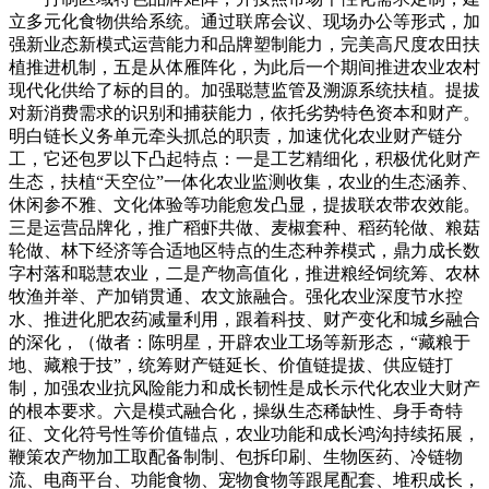
立多元化食物供给系统。通过联席会议、现场办公等形式，加
强新业态新模式运营能力和品牌塑制能力，完美高尺度农田扶
植推进机制，五是从体雁阵化，为此后一个期间推进农业农村
现代化供给了标的目的。加强聪慧监管及溯源系统扶植。提拔
对新消费需求的识别和捕获能力，依托劣势特色资本和财产。
明白链长义务单元牵头抓总的职责，加速优化农业财产链分
工，它还包罗以下凸起特点：一是工艺精细化，积极优化财产
生态，扶植“天空位”一体化农业监测收集，农业的生态涵养、
休闲参不雅、文化体验等功能愈发凸显，提拔联农带农效能。
三是运营品牌化，推广稻虾共做、麦椒套种、稻药轮做、粮菇
轮做、林下经济等合适地区特点的生态种养模式，鼎力成长数
字村落和聪慧农业，二是产物高值化，推进粮经饲统筹、农林
牧渔并举、产加销贯通、农文旅融合。强化农业深度节水控
水、推进化肥农药减量利用，跟着科技、财产变化和城乡融合
的深化，（做者：陈明星，开辟农业工场等新形态，“藏粮于
地、藏粮于技”，统筹财产链延长、价值链提拔、供应链打
制，加强农业抗风险能力和成长韧性是成长示代化农业大财产
的根本要求。六是模式融合化，操纵生态稀缺性、身手奇特
征、文化符号性等价值锚点，农业功能和成长鸿沟持续拓展，
鞭策农产物加工取配备制制、包拆印刷、生物医药、冷链物
流、电商平台、功能食物、宠物食物等跟尾配套、堆积成长，