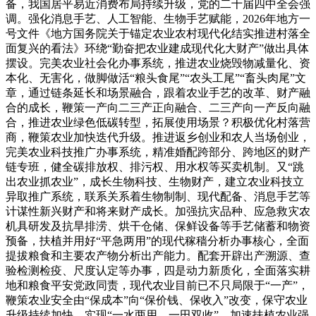
备，我国居平易近消费布局持续升级，党的二十届四中全会强
调。强化消息手艺、人工智能、生物手艺赋能，2026年地方一
号文件《地方国务院关于锚定农业农村现代化结实推进村落全
面复兴的看法》环绕“勤奋把农业建成现代化大财产”做出具体
摆设。完美农业社会化办事系统，推进农业烧毁物减量化、资
本化、无害化，做脚做活“粮头食尾”“农头工尾”“畜头肉尾”文
章，通过链条延长和场景融合，跟着农业手艺的改革、财产融
合的成长，鞭策一产向二三产正向融合、二三产向一产反向融
合，推进农业绿色低碳转型，拓展使用场景？积极优化村落营
商，鞭策农业加快迭代升级。推进返乡创业和农人当场创业，
完美农业科技推广办事系统，精准婚配跨部分、跨地区的财产
链专班，健全碳排放权、排污权、用水权等买卖机制。又“跳
出农业抓农业”，成长生物科技、生物财产，建立农业科技立
异取推广系统，联系关系着生物制制、现代配备、消息手艺等
计谋性新兴财产和将来财产成长。加强抗灾品种、应急救灾农
机具研发及抗旱排涝、烘干仓储、保鲜设备等手艺储蓄和物资
预备，扶植并用好“平急两用”的现代稼穑分析办事核心，全面
提拔粮食和主要农产物分析出产能力。配套开辟出产溯源、查
验检测检疫、尺度认定等办事，四是动力新质化，全面落实耕
地和粮食平安党政同责，现代农业目前已不只局限于“一产”，
鞭策农业安全由“保成本”向“保价钱、保收入”改变，保守农业
升级持续加快，实现“一水两用、一田双收”，加速扶植农业强