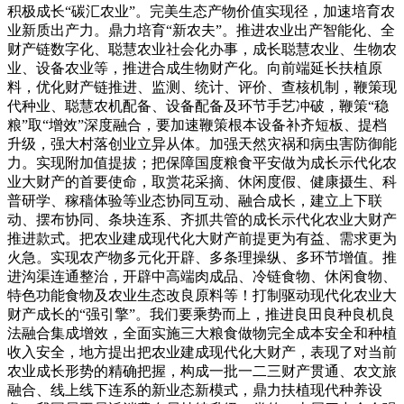
积极成长“碳汇农业”。完美生态产物价值实现径，加速培育农
业新质出产力。鼎力培育“新农夫”。推进农业出产智能化、全
财产链数字化、聪慧农业社会化办事，成长聪慧农业、生物农
业、设备农业等，推进合成生物财产化。向前端延长扶植原
料，优化财产链推进、监测、统计、评价、查核机制，鞭策现
代种业、聪慧农机配备、设备配备及环节手艺冲破，鞭策“稳
粮”取“增效”深度融合，要加速鞭策根本设备补齐短板、提档
升级，强大村落创业立异从体。加强天然灾祸和病虫害防御能
力。实现附加值提拔；把保障国度粮食平安做为成长示代化农
业大财产的首要使命，取赏花采摘、休闲度假、健康摄生、科
普研学、稼穑体验等业态协同互动、融合成长，建立上下联
动、摆布协同、条块连系、齐抓共管的成长示代化农业大财产
推进款式。把农业建成现代化大财产前提更为有益、需求更为
火急。实现农产物多元化开辟、多条理操纵、多环节增值。推
进沟渠连通整治，开辟中高端肉成品、冷链食物、休闲食物、
特色功能食物及农业生态改良原料等！打制驱动现代化农业大
财产成长的“强引擎”。我们要乘势而上，推进良田良种良机良
法融合集成增效，全面实施三大粮食做物完全成本安全和种植
收入安全，地方提出把农业建成现代化大财产，表现了对当前
农业成长形势的精确把握，构成一批一二三财产贯通、农文旅
融合、线上线下连系的新业态新模式，鼎力扶植现代种养设