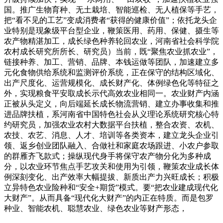
国。推广生物育种、无土栽培、智能巡检、无人植保等手艺，
把“看不见的工艺”变成消费者“获得的健康价值”；依托龙头企
业特别是现象级平台型企业，鞭策医用、药用、保健、摄生等
农产物精湛加工，成长绿色种养轮回农业，河南省社会科学院
农村成长研究所所长、研究员）当前，既“聚焦农业抓农业”，
链接种养、加工、营销、品牌、本钱运做等团队，加速建立多
元化食物供给系统和监测评价系统，正在保守的结构区域化、
出产尺度化、运营规模化、成长财产化、体例绿色化等特征之
外，实现粮食平安取成长示代高效农业相同一。农业财产内涵
正被从头定义，向后端延长成长物流营销、建立办事收集和推
进品牌扶植，系河南省中国特色社会从义理论系统研究核心特
约研究员，加强农业农村大数据平台扶植，整合农资、农机、
农技、农艺、消息、人才、培训等各类资本，建立龙头企业引
领、返乡创业团队融入、合做社和家庭农场跟进、小农户参取
的群雁齐飞款式；操纵现代身手将保守农产物分化为多种成
分，以农业环节焦点手艺攻关和使用为引领，鞭策农业成长体
例深刻变化、出产效率大幅提拔、新质出产力兴旺成长；积极
立异特色农业险种和“安全+期货”模式。要“把农业建成现代化
大财产”。从而具备“现代化大财产”的内正在特质。而是包罗
种业、智能农机、聪慧农业、绿色农业等财产形态，