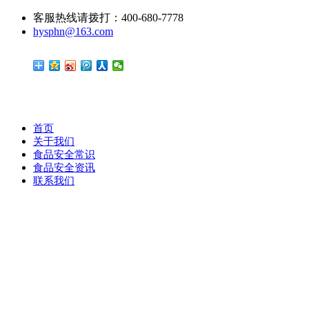
客服热线请拨打：400-680-7778
hysphn@163.com
首页
关于我们
食品安全常识
食品安全资讯
联系我们