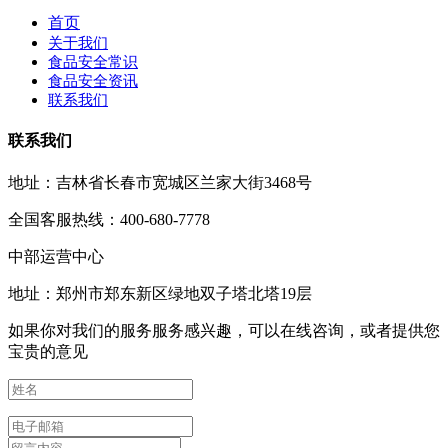
首页
关于我们
食品安全常识
食品安全资讯
联系我们
联系我们
地址：吉林省长春市宽城区兰家大街3468号
全国客服热线：400-680-7778
中部运营中心
地址：郑州市郑东新区绿地双子塔北塔19层
如果你对我们的服务服务感兴趣，可以在线咨询，或者提供您
宝贵的意见