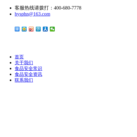
客服热线请拨打：400-680-7778
hysphn@163.com
首页
关于我们
食品安全常识
食品安全资讯
联系我们