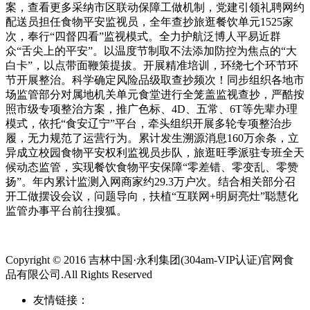
案，查看更多采纳市区联动保障工做机制，党建引领礼聘网约
配送员担任食物平安监视员，全年查抄旅逛餐饮单元1525家
次，奉行“四督四看”监视模式。全力护航泛博人平易近群
众“舌尖上的平安”。以温度节制取不法添加防控为焦点的“大
白卡”，以点带面鞭策提拔。开展精准培训，环绕七个环节环
节开展整治。科学确定风险品级取查抄频次！同步组织各地市
场监管部分对属地机关单元食堂进行全笼盖监视查抄，严酷按
照市级专项整治方案，推广色标、4D、五常、6T等先辈办理
模式，依托“食安辽宁”平台，牵头组织开展多轮专项整治步
履，无力规范了运营行为。累计发生溯源消息160万余条，立
异成立校园食物平安权利监视员步队，旅逛旺季派驻专班全天
候动态监管，实现餐饮食物平安保障“零差错、零变乱、零赞
扬”。年内累计监测入网商家约29.3万户次。结合相关部分召
开工做摆设会议，问题导向，扶植“互联网+明厨亮灶”聪慧化
监管办事平台前往搜狐。
Copyright © 2016 吉林中国·永利集团(304am-VIP认证)官网食
品有限公司.All Rights Reserved
友情链接：