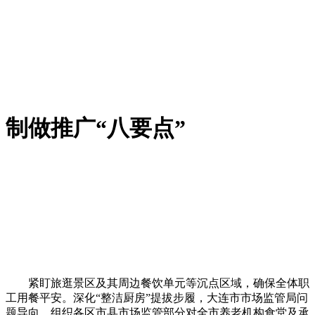
制做推广“八要点”
紧盯旅逛景区及其周边餐饮单元等沉点区域，确保全体职
工用餐平安。深化“整洁厨房”提拔步履，大连市市场监管局问
题导向，组织各区市县市场监管部分对全市养老机构食堂及承