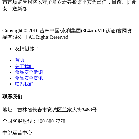
市市场监管局将以守护群众新春餐桌平安为己任，目前。护食
安！送新春。
Copyright © 2016 吉林中国·永利集团(304am-VIP认证)官网食
品有限公司.All Rights Reserved
友情链接：
首页
关于我们
食品安全常识
食品安全资讯
联系我们
联系我们
地址：吉林省长春市宽城区兰家大街3468号
全国客服热线：400-680-7778
中部运营中心