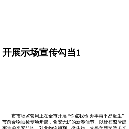
开展示场宣传勾当1
市市场监管局正在全市开展 “你点我检 办事惠平易近生”
节前食物抽检专项步履，食安无忧的新春佳节。以硬核监管建
牢舌尖平安防地，对食物添加剂、微生物、农兽药残留等关乎