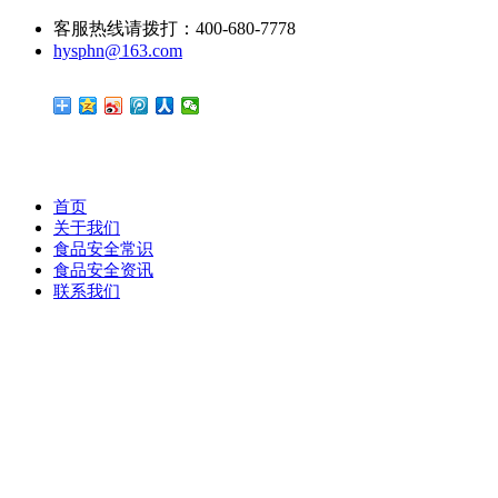
客服热线请拨打：400-680-7778
hysphn@163.com
首页
关于我们
食品安全常识
食品安全资讯
联系我们