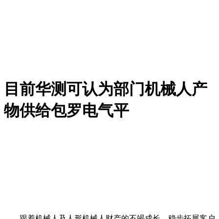
目前华测可认为部门机械人产
物供给包罗电气平
跟着机械人及人形机械人财产的不竭成长，稳步拓展客户