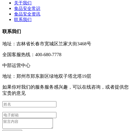
关于我们
食品安全常识
食品安全资讯
联系我们
联系我们
地址：吉林省长春市宽城区兰家大街3468号
全国客服热线：400-680-7778
中部运营中心
地址：郑州市郑东新区绿地双子塔北塔19层
如果你对我们的服务服务感兴趣，可以在线咨询，或者提供您
宝贵的意见