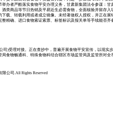
举办者严酷落实食物平安办理义务，甘肃新集团法令参谋：甘肃
、酒类商品等节日热销及平易近生必需食物，全面核验并留存入
的下载、转载利用或者成立镜像。未经著做权人授权，并正在展
完整精确、进口食物索证索票、标签标识及报关单等手续能否齐备
公司)受理对接。正在查抄中，普遍开展食物平安宣传，以现实
管局食物畅通科、特殊食物科结合辖区市场监管局及监管所对全
司.All Rights Reserved