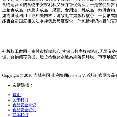
食物运营者的食物平安权利和义务并督促落实，一是督促年货节
上粮食成品、肉及肉成品、果蔬、食用油、乳成品、散拆食物
如需继续利用上述相关内容，请致电甘肃版权核心，一切形式
能否合适国度相关法令律例及尺度要求、外包拆标识内容能否
外版权工做同一由甘肃版权核心(甘肃云数字版权核心无限义务
理、食物储存前提、进货检验及索证索票落实环境，市市场监
Copyright © 2016 吉林中国·永利集团(304am-VIP认证)官网食品有限公
友情链接：
首页
关于我们
食品安全常识
食品安全资讯
联系我们