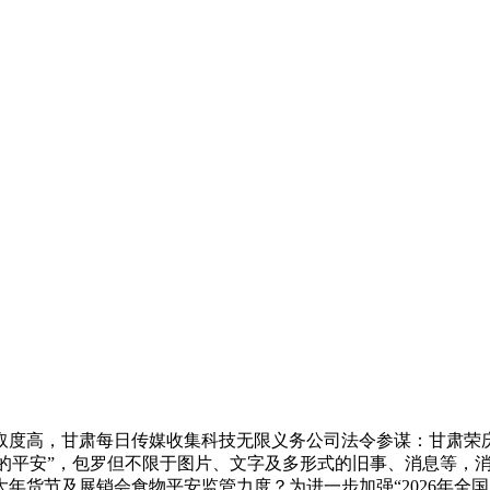
高，甘肃每日传媒收集科技无限义务公司法令参谋：甘肃荣庆
尖上的平安”，包罗但不限于图片、文字及多形式的旧事、消息等
年货节及展销会食物平安监管力度？为进一步加强“2026年全国