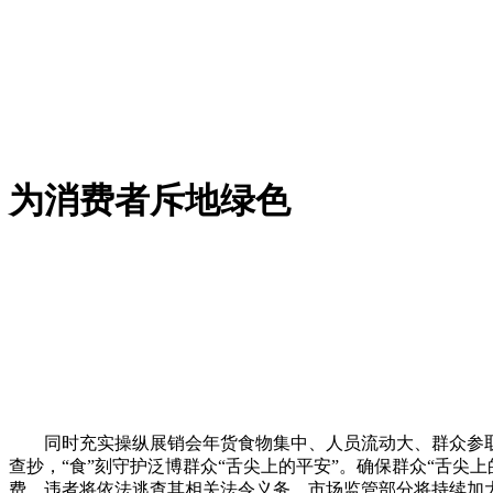
为消费者斥地绿色
同时充实操纵展销会年货食物集中、人员流动大、群众参取度
查抄，“食”刻守护泛博群众“舌尖上的平安”。确保群众“舌
费，违者将依法逃查其相关法令义务。市场监管部分将持续加大