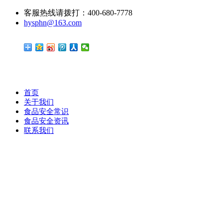
客服热线请拨打：400-680-7778
hysphn@163.com
首页
关于我们
食品安全常识
食品安全资讯
联系我们