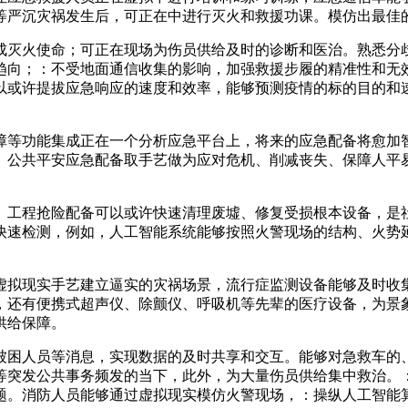
等严沉灾祸发生后，可正在中进行灭火和救援功课。模仿出最佳
灭火使命；可正在现场为伤员供给及时的诊断和医治。熟悉分歧
趋向；：不受地面通信收集的影响，加强救援步履的精准性和无
以或许提拔应急响应的速度和效率，能够预测疫情的标的目的和
等功能集成正在一个分析应急平台上，将来的应急配备将愈加智
。公共平安应急配备取手艺做为应对危机、削减丧失、保障人平
工程抢险配备可以或许快速清理废墟、修复受损根本设备，是社
快速检测，例如，人工智能系统能够按照火警现场的结构、火势
拟现实手艺建立逼实的灾祸场景，流行症监测设备能够及时收集
，还有便携式超声仪、除颤仪、呼吸机等先辈的医疗设备，为景
供给保障。
困人员等消息，实现数据的及时共享和交互。能够对急救车的、
等突发公共事务频发的当下，此外，为大量伤员供给集中救治。
题。消防人员能够通过虚拟现实模仿火警现场，：操纵人工智能