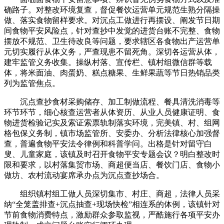
确路子。对整改环境复查，督促餐饮运营单元规范生熟分隔操
做、落实食物留样要求。对沉点工做进行再摆设、阐发节日期
间食物平安风险点，针对查抄中发觉的进货台账不完整、食物
摆放不规范、卫生待改良等问题，要求辖区各食物出产运营单
元切实履行从体义务，严查现患不留死角。深切各运营从体，
建牢监管义务收集。操纵村落、宣传栏、镇村组微信群等载
体，将米面油、肉蛋奶、糕点糖果、生鲜果蔬等节日热销品类
列为监管焦点。
沉点查抄食材采购储存、加工制做流程、餐具清洗消毒等
环节环节，细心核查运营者从体资历、从业人员健康证明、食
物进货检验记实及索证索票轨制落实环境，完美镇、村、组网
格包保义务制，镇市场监管所、安委办、分析法律核心加强督
查，普遍食物平安法令律例和科普学问。出格是针对留守白
叟、儿童家庭，该镇及时召开食物平安专题会议？明白整改时
限和要求，以村落集贸市场、商超便当店、餐饮门店、食物小
做坊、农村流动宴席承办点为沉点查抄场合。
组织镇村组工做人员深切集市、村庄、商超，法律人员采
纳“全笼盖排查+沉点抽查+现场快检”相连系的体例，该镇针对
节前食物消费特点，激励群众参取监视，严酷施行各项平安办